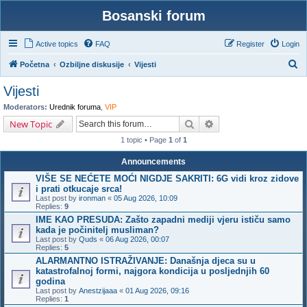
Bosanski forum
Active topics
FAQ
Register
Login
S
Početna
Ozbiljne diskusije
Vijesti
e
Vijesti
a
Moderators:
Urednik foruma
,
VIP
r
Search
Advanced search
New Topic
c
1 topic • Page
1
of
1
h
Announcements
VIŠE SE NEĆETE MOĆI NIGDJE SAKRITI: 6G vidi kroz zidove
i prati otkucaje srca!
Last post by
ironman
«
05 Aug 2026, 10:09
Replies:
9
IME KAO PRESUDA: Zašto zapadni mediji vjeru ističu samo
kada je počinitelj musliman?
Last post by
Quds
«
06 Aug 2026, 00:07
Replies:
5
ALARMANTNO ISTRAŽIVANJE: Današnja djeca su u
katastrofalnoj formi, najgora kondicija u posljednjih 60
godina
Last post by
Anestzijaaa
«
01 Aug 2026, 09:16
Replies:
1