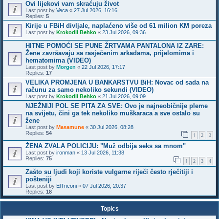
Ovi lijekovi vam skraćuju život
Last post by
Veca
«
27 Jul 2026, 16:16
Replies:
5
Kirije u FBiH divljale, naplaćeno više od 61 milion KM poreza
Last post by
Krokodil Behko
«
23 Jul 2026, 09:36
HITNE POMOĆI SE PUNE ŽRTVAMA PANTALONA IZ ZARE:
Žene završavaju sa rasječenim arkadama, prijelomima i
hematomima (VIDEO)
Last post by
Morgen
«
22 Jul 2026, 17:17
Replies:
17
VELIKA PROMJENA U BANKARSTVU BiH: Novac od sada na
računu za samo nekoliko sekundi (VIDEO)
Last post by
Krokodil Behko
«
21 Jul 2026, 09:09
NJEŽNIJI POL SE PITA ZA SVE: Ovo je najneobičnije pleme
na svijetu, čini ga tek nekoliko muškaraca a sve ostalo su
žene
Last post by
Masamune
«
30 Jul 2026, 08:28
Replies:
54
1
2
3
ŽENA ZVALA POLICIJU: "Muž odbija seks sa mnom"
Last post by
ironman
«
13 Jul 2026, 11:38
Replies:
75
1
2
3
4
Zašto su ljudi koji koriste vulgarne riječi često rječitiji i
pošteniji
Last post by
ElTriconi
«
07 Jul 2026, 20:37
Replies:
18
Topics