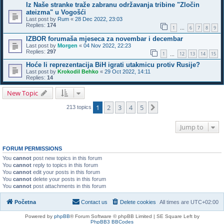
Iz Naše stranke traže zabranu održavanja tribine "Zločin
ateizma" u Vogošći
Last post by
Rum
«
28 Dec 2022, 23:03
Replies:
174
1
6
7
8
9
…
IZBOR forumaša mjeseca za novembar i decembar
Last post by
Morgen
«
04 Nov 2022, 22:23
Replies:
297
1
12
13
14
15
…
Hoće li reprezentacija BiH igrati utakmicu protiv Rusije?
Last post by
Krokodil Behko
«
29 Oct 2022, 14:11
Replies:
14
New Topic
1
2
3
4
5
Next
213 topics
Jump to
FORUM PERMISSIONS
You
cannot
post new topics in this forum
You
cannot
reply to topics in this forum
You
cannot
edit your posts in this forum
You
cannot
delete your posts in this forum
You
cannot
post attachments in this forum
Početna
Contact us
Delete cookies
All times are
UTC+02:00
Powered by
phpBB
® Forum Software © phpBB Limited | SE Square Left by
PhpBB3 BBCodes