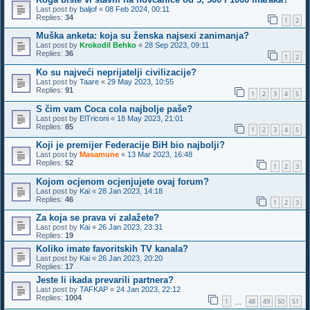
Last post by
baljof
«
08 Feb 2024, 00:11
Replies:
34
1
2
Muška anketa: koja su ženska najsexi zanimanja?
Last post by
Krokodil Behko
«
28 Sep 2023, 09:11
Replies:
36
1
2
Ko su najveći neprijatelji civilizacije?
Last post by
Taare
«
29 May 2023, 10:55
Replies:
91
1
2
3
4
5
S čim vam Coca cola najbolje paše?
Last post by
ElTriconi
«
18 May 2023, 21:01
Replies:
85
1
2
3
4
5
Koji je premijer Federacije BiH bio najbolji?
Last post by
Masamune
«
13 Mar 2023, 16:48
Replies:
52
1
2
3
Kojom ocjenom ocjenjujete ovaj forum?
Last post by
Kai
«
28 Jan 2023, 14:18
Replies:
46
1
2
3
Za koja se prava vi zalažete?
Last post by
Kai
«
26 Jan 2023, 23:31
Replies:
19
Koliko imate favoritskih TV kanala?
Last post by
Kai
«
26 Jan 2023, 20:20
Replies:
17
Jeste li ikada prevarili partnera?
Last post by
TAFKAP
«
24 Jan 2023, 22:12
Replies:
1004
1
48
49
50
51
…