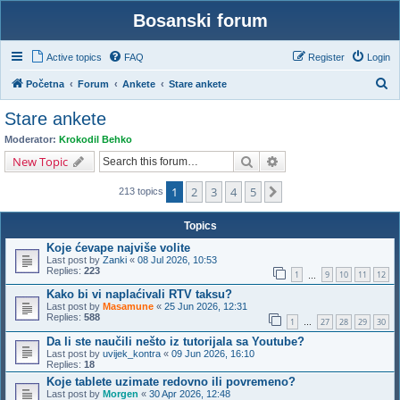
Bosanski forum
Active topics
FAQ
Register
Login
S
Početna
Forum
Ankete
Stare ankete
e
Stare ankete
a
Moderator:
Krokodil Behko
r
Search
Advanced search
New Topic
c
1
2
3
4
5
Next
h
213 topics
Topics
Koje ćevape najviše volite
Last post by
Zanki
«
08 Jul 2026, 10:53
Replies:
223
1
9
10
11
12
…
Kako bi vi naplaćivali RTV taksu?
Last post by
Masamune
«
25 Jun 2026, 12:31
Replies:
588
1
27
28
29
30
…
Da li ste naučili nešto iz tutorijala sa Youtube?
Last post by
uvijek_kontra
«
09 Jun 2026, 16:10
Replies:
18
Koje tablete uzimate redovno ili povremeno?
Last post by
Morgen
«
30 Apr 2026, 12:48