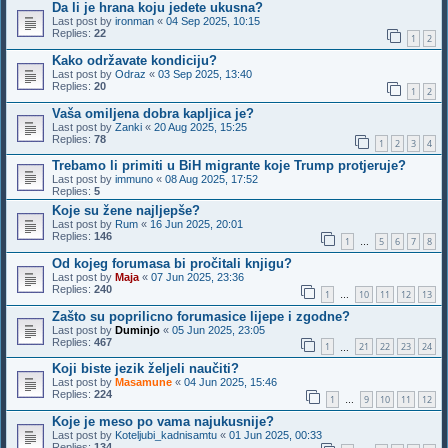
Da li je hrana koju jedete ukusna?
Last post by
ironman
«
04 Sep 2025, 10:15
Replies:
22
1
2
Kako održavate kondiciju?
Last post by
Odraz
«
03 Sep 2025, 13:40
Replies:
20
1
2
Vaša omiljena dobra kapljica je?
Last post by
Zanki
«
20 Aug 2025, 15:25
Replies:
78
1
2
3
4
Trebamo li primiti u BiH migrante koje Trump protjeruje?
Last post by
immuno
«
08 Aug 2025, 17:52
Replies:
5
Koje su žene najljepše?
Last post by
Rum
«
16 Jun 2025, 20:01
Replies:
146
1
5
6
7
8
…
Od kojeg forumasa bi pročitali knjigu?
Last post by
Maja
«
07 Jun 2025, 23:36
Replies:
240
1
10
11
12
13
…
Zašto su poprilicno forumasice lijepe i zgodne?
Last post by
Duminjo
«
05 Jun 2025, 23:05
Replies:
467
1
21
22
23
24
…
Koji biste jezik željeli naučiti?
Last post by
Masamune
«
04 Jun 2025, 15:46
Replies:
224
1
9
10
11
12
…
Koje je meso po vama najukusnije?
Last post by
Koteljubi_kadnisamtu
«
01 Jun 2025, 00:33
Replies:
134