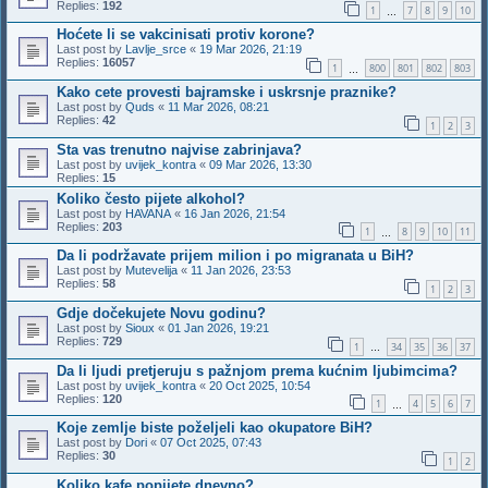
Replies:
192
1
7
8
9
10
…
Hoćete li se vakcinisati protiv korone?
Last post by
Lavlje_srce
«
19 Mar 2026, 21:19
Replies:
16057
1
800
801
802
803
…
Kako cete provesti bajramske i uskrsnje praznike?
Last post by
Quds
«
11 Mar 2026, 08:21
Replies:
42
1
2
3
Sta vas trenutno najvise zabrinjava?
Last post by
uvijek_kontra
«
09 Mar 2026, 13:30
Replies:
15
Koliko često pijete alkohol?
Last post by
HAVANA
«
16 Jan 2026, 21:54
Replies:
203
1
8
9
10
11
…
Da li podržavate prijem milion i po migranata u BiH?
Last post by
Mutevelija
«
11 Jan 2026, 23:53
Replies:
58
1
2
3
Gdje dočekujete Novu godinu?
Last post by
Sioux
«
01 Jan 2026, 19:21
Replies:
729
1
34
35
36
37
…
Da li ljudi pretjeruju s pažnjom prema kućnim ljubimcima?
Last post by
uvijek_kontra
«
20 Oct 2025, 10:54
Replies:
120
1
4
5
6
7
…
Koje zemlje biste poželjeli kao okupatore BiH?
Last post by
Dori
«
07 Oct 2025, 07:43
Replies:
30
1
2
Koliko kafe popijete dnevno?