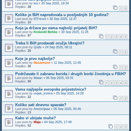
Last post by
ina
«
30 Sep 2025, 19:34
Replies:
38
1
2
Koliko je BiH napredovala u posljednjih 10 godina?
Last post by
ElTriconi
«
30 Sep 2025, 11:37
Replies:
10
Koja ja država po vama najbolji prijatelj BiH?
Last post by
Krokodil Behko
«
30 Sep 2025, 11:28
Replies:
97
1
2
3
4
5
Treba li BiH prodavati oružje Ukrajini?
Last post by
Quds
«
24 Sep 2025, 08:11
Replies:
26
1
2
Koje je pivo najbolje?
Last post by
Masamune
«
11 Sep 2025, 12:45
Replies:
30
1
2
Podržavate li zabranu korida i drugih borbi životinja u FBiH?
Last post by
Matan
«
06 Sep 2025, 03:31
Replies:
99
1
2
3
4
5
Vama najljepše evropske prijestolnice?
Last post by
uvijek_kontra
«
05 Sep 2025, 14:28
Replies:
22
1
2
Koliko sati dnevno spavate?
Last post by
Anestzijaaa
«
05 Sep 2025, 00:46
Replies:
13
Kako vi ubijate muhe?
Last post by
Maja
«
04 Sep 2025, 17:48
Replies:
52
1
2
3