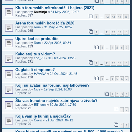
1
4
5
6
7
…
Klub forumskih oštrokondži i hejtera (2021)
Last post by
Duminjo
«
31 May 2025, 12:07
Replies:
897
1
42
43
44
45
…
Arena forumskih horoščića 2020
Last post by
Rum
«
31 May 2025, 10:57
Replies:
265
1
11
12
13
14
…
Ujutro kad se probudite:
Last post by
Rum
«
22 Apr 2025, 09:34
Replies:
139
1
4
5
6
7
…
Kako stojite s vidom?
Last post by
edo_79
«
31 Oct 2024, 13:25
Replies:
271
1
11
12
13
14
…
Guglate li simptome?
Last post by
HAVANA
«
24 Oct 2024, 21:45
Replies:
130
1
4
5
6
7
…
Koji su avatari na forumu najHalloween?
Last post by
Nice
«
19 Sep 2024, 10:08
Replies:
68
1
2
3
4
Šta vas trenutno najviše zabrinjava u životu?
Last post by
ElTriconi
«
30 Jul 2024, 17:50
Replies:
29
1
2
Koja vam je kuhinja najdraža?
Last post by
Čuval
«
21 Jun 2024, 04:12
Replies:
29
1
2
Koga biste vi stavili na novčanice od 5, 500 i 1000 maraka?