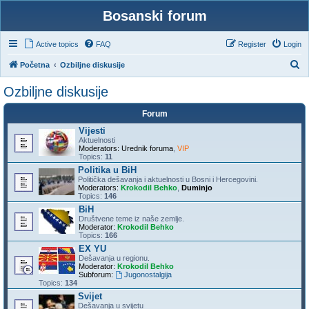
Bosanski forum
Active topics
FAQ
Register
Login
S
Početna
Ozbiljne diskusije
e
Ozbiljne diskusije
a
Forum
r
Vijesti
c
Aktuelnosti
h
Moderators:
Urednik foruma
,
VIP
Topics:
11
Politika u BiH
Politička dešavanja i aktuelnosti u Bosni i Hercegovini.
Moderators:
Krokodil Behko
,
Duminjo
Topics:
146
BiH
Društvene teme iz naše zemlje.
Moderator:
Krokodil Behko
Topics:
166
EX YU
Dešavanja u regionu.
Moderator:
Krokodil Behko
Subforum:
Jugonostalgija
Topics:
134
Svijet
Dešavanja u svijetu