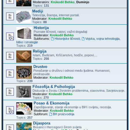
Moderators:
Krokodil Behko
,
Duminjo
Topics:
131
Mediji
Televizija, štampa, internet portali.
Moderator:
Krokodil Behko
Topics:
88
Historija
Poznate ličnosti, ratovi, važni događaji
Moderator:
Krokodil Behko
Subforums:
Historijske ličnosti
,
Vojska, vojna tehnologija,
bitke i strategije
Topics:
219
Religija
Islam, Budizam, Kršćanstvo, hodže, popovi....
Topics:
256
Drustvo
Ponašanje u društvu i odnosi među ljudima. Humanost,
predrasude.
Moderator:
Krokodil Behko
Topics:
239
Filozofija & Psihologija
Diskusije o životu i životnim problemima, stavovima. Savjetovanje.
Moderator:
Krokodil Behko
Topics:
270
Posao & Ekonomija
Zapošljavanje, stanje ekonomije u BiH i svijetu, recesija.
Moderator:
Krokodil Behko
Subforum:
BH proizvodnja
Topics:
257
Dijaspora
Bosanci i Hercegovci širom svijeta