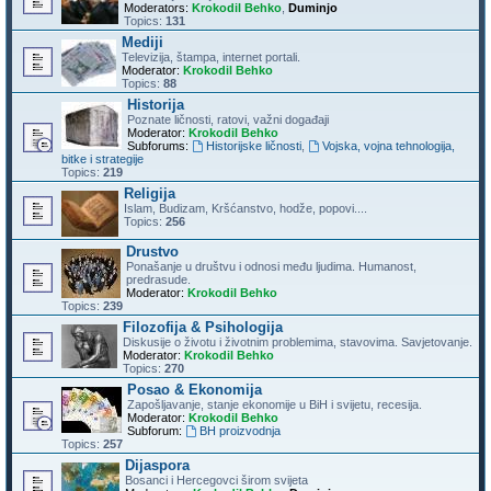
Moderators:
Krokodil Behko
,
Duminjo
Topics:
131
Mediji
Televizija, štampa, internet portali.
Moderator:
Krokodil Behko
Topics:
88
Historija
Poznate ličnosti, ratovi, važni događaji
Moderator:
Krokodil Behko
Subforums:
Historijske ličnosti
,
Vojska, vojna tehnologija,
bitke i strategije
Topics:
219
Religija
Islam, Budizam, Kršćanstvo, hodže, popovi....
Topics:
256
Drustvo
Ponašanje u društvu i odnosi među ljudima. Humanost,
predrasude.
Moderator:
Krokodil Behko
Topics:
239
Filozofija & Psihologija
Diskusije o životu i životnim problemima, stavovima. Savjetovanje.
Moderator:
Krokodil Behko
Topics:
270
Posao & Ekonomija
Zapošljavanje, stanje ekonomije u BiH i svijetu, recesija.
Moderator:
Krokodil Behko
Subforum:
BH proizvodnja
Topics:
257
Dijaspora
Bosanci i Hercegovci širom svijeta