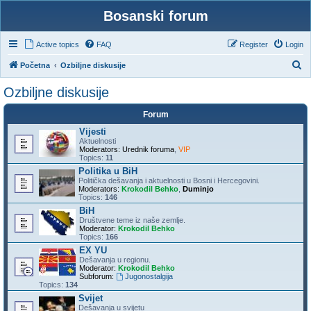
Bosanski forum
Active topics
FAQ
Register
Login
S
Početna
Ozbiljne diskusije
e
Ozbiljne diskusije
a
Forum
r
Vijesti
c
Aktuelnosti
h
Moderators:
Urednik foruma
,
VIP
Topics:
11
Politika u BiH
Politička dešavanja i aktuelnosti u Bosni i Hercegovini.
Moderators:
Krokodil Behko
,
Duminjo
Topics:
146
BiH
Društvene teme iz naše zemlje.
Moderator:
Krokodil Behko
Topics:
166
EX YU
Dešavanja u regionu.
Moderator:
Krokodil Behko
Subforum:
Jugonostalgija
Topics:
134
Svijet
Dešavanja u svijetu