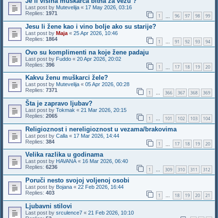
Je li visina muskarca bitna za vezu ?
Last post by
Mutevelija
«
17 May 2026, 03:16
Replies:
1971
1
96
97
98
99
…
Jesu li žene kao i vino bolje ako su starije?
Last post by
Maja
«
25 Apr 2026, 10:46
Replies:
1864
1
91
92
93
94
…
Ovo su komplimenti na koje žene padaju
Last post by
Fuddo
«
20 Apr 2026, 20:02
Replies:
396
1
17
18
19
20
…
Kakvu ženu muškarci žele?
Last post by
Mutevelija
«
05 Apr 2026, 00:28
Replies:
7371
1
366
367
368
369
…
Šta je zapravo ljubav?
Last post by
Tokmak
«
21 Mar 2026, 20:15
Replies:
2065
1
101
102
103
104
…
Religioznost i nereligioznost u vezama/brakovima
Last post by
Calla
«
17 Mar 2026, 14:44
Replies:
384
1
17
18
19
20
…
Velika razlika u godinama
Last post by
HAVANA
«
16 Mar 2026, 06:40
Replies:
6236
1
309
310
311
312
…
Poruči nesto svojoj voljenoj osobi
Last post by
Bojana
«
22 Feb 2026, 16:44
Replies:
403
1
18
19
20
21
…
Ljubavni stilovi
Last post by
srculence7
«
21 Feb 2026, 10:10