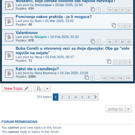
Muškarci, koje ženske osobine vas najviše nerviraju?
Last post by
Anestzijaaa
«
25 Apr 2025, 21:50
Replies:
434
1
19
20
21
22
…
Pomirenje nakon prekida - je li moguce?
Last post by
Rum
«
01 Mar 2025, 13:02
Replies:
48
1
2
3
Valentinovo
Last post by
Morgen
«
15 Feb 2025, 01:32
Replies:
978
1
46
47
48
49
…
Buba Corelli u otvorenoj vezi sa dvije djevojke: Obe ga "vole
najviše na svijetu"
Last post by
Veca
«
01 Feb 2025, 00:17
Replies:
71
1
2
3
4
Kakvi ste u zavođenju?
Last post by
Nora Ibsenova
«
16 Jan 2025, 13:03
Replies:
2090
1
102
103
104
105
…
New Topic
1
2
3
4
5
6
Next
253 topics
Jump to
FORUM PERMISSIONS
You
cannot
post new topics in this forum
You
cannot
reply to topics in this forum