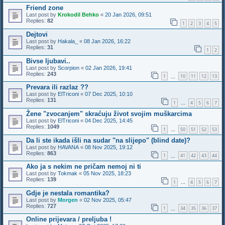
Friend zone
Last post by
Krokodil Behko
«
20 Jan 2026, 09:51
Replies:
82
1
2
3
4
5
Dejtovi
Last post by
Hakala_
«
08 Jan 2026, 16:22
Replies:
31
1
2
Bivse ljubavi..
Last post by
Scorpion
«
02 Jan 2026, 19:41
Replies:
243
1
10
11
12
13
…
Prevara ili razlaz ??
Last post by
ElTriconi
«
07 Dec 2025, 10:10
Replies:
131
1
4
5
6
7
…
Žene "zvocanjem" skraćuju život svojim muškarcima
Last post by
ElTriconi
«
04 Dec 2025, 14:45
Replies:
1049
1
50
51
52
53
…
Da li ste ikada išli na sudar "na slijepo" (blind date)?
Last post by
HAVANA
«
08 Nov 2025, 19:12
Replies:
863
1
41
42
43
44
…
Ako ja s nekim ne pričam nemoj ni ti
Last post by
Tokmak
«
05 Nov 2025, 18:23
Replies:
139
1
4
5
6
7
…
Gdje je nestala romantika?
Last post by
Morgen
«
02 Nov 2025, 05:47
Replies:
727
1
34
35
36
37
…
Online prijevara / preljuba !