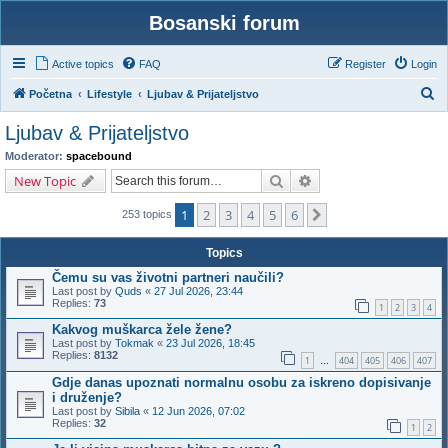
Bosanski forum
Active topics
FAQ
Register
Login
S
Početna
Lifestyle
Ljubav & Prijateljstvo
e
Ljubav & Prijateljstvo
a
Moderator:
spacebound
r
Search
Advanced search
New Topic
c
1
2
3
4
5
6
Next
h
253 topics
Topics
Čemu su vas životni partneri naučili?
Last post by
Quds
«
27 Jul 2026, 23:44
Replies:
73
1
2
3
4
Kakvog muškarca žele žene?
Last post by
Tokmak
«
23 Jul 2026, 18:45
Replies:
8132
1
404
405
406
407
…
Gdje danas upoznati normalnu osobu za iskreno dopisivanje
i druženje?
Last post by
Sibila
«
12 Jun 2026, 07:02
Replies:
32
1
2