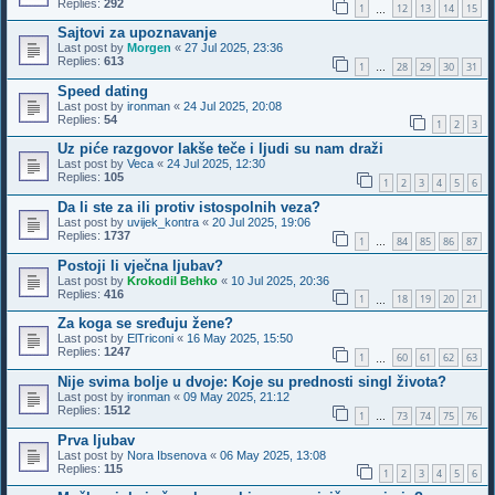
Replies:
292
1
12
13
14
15
…
Sajtovi za upoznavanje
Last post by
Morgen
«
27 Jul 2025, 23:36
Replies:
613
1
28
29
30
31
…
Speed dating
Last post by
ironman
«
24 Jul 2025, 20:08
Replies:
54
1
2
3
Uz piće razgovor lakše teče i ljudi su nam draži
Last post by
Veca
«
24 Jul 2025, 12:30
Replies:
105
1
2
3
4
5
6
Da li ste za ili protiv istospolnih veza?
Last post by
uvijek_kontra
«
20 Jul 2025, 19:06
Replies:
1737
1
84
85
86
87
…
Postoji li vječna ljubav?
Last post by
Krokodil Behko
«
10 Jul 2025, 20:36
Replies:
416
1
18
19
20
21
…
Za koga se sređuju žene?
Last post by
ElTriconi
«
16 May 2025, 15:50
Replies:
1247
1
60
61
62
63
…
Nije svima bolje u dvoje: Koje su prednosti singl života?
Last post by
ironman
«
09 May 2025, 21:12
Replies:
1512
1
73
74
75
76
…
Prva ljubav
Last post by
Nora Ibsenova
«
06 May 2025, 13:08
Replies:
115
1
2
3
4
5
6