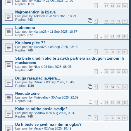
Last post by
Matan
«
27 Oct 2025, 17:20
Replies:
1192
1
57
58
59
60
…
Najromanticnija izjava
Last post by
Tokmak
«
28 Sep 2025, 18:29
Replies:
443
1
20
21
22
23
…
Ljubomora
Last post by
klanac23
«
11 Sep 2025, 10:57
Replies:
877
1
41
42
43
44
…
Ko placa piće ??
Last post by
klanac23
«
08 Sep 2025, 08:16
Replies:
769
1
36
37
38
39
…
Sta biste uradili ako bi zatekli partnera sa drugom zenom ili
muskarcem
Last post by
Nice
«
08 Sep 2025, 08:05
Replies:
642
1
30
31
32
33
…
Druga rasa,nacija,vjera...
Last post by
Odraz
«
03 Sep 2025, 13:45
Replies:
1110
1
53
54
55
56
…
Neudate zene
Last post by
Mutevelija
«
30 Aug 2025, 22:59
Replies:
631
1
29
30
31
32
…
Kako se mirite posle svadje?
Last post by
Shadow
«
30 Aug 2025, 09:41
Replies:
748
1
35
36
37
38
…
Da li biste se javili na intimni oglas?
Last post by
Veca
«
02 Aug 2025, 10:49