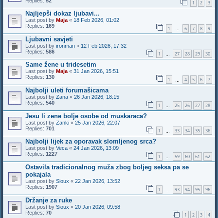
Replies:
52
1
2
3
Najljepši dokaz ljubavi...
Last post by
Maja
«
18 Feb 2026, 01:02
Replies:
169
1
6
7
8
9
…
Ljubavni savjeti
Last post by
ironman
«
12 Feb 2026, 17:32
Replies:
586
1
27
28
29
30
…
Same žene u tridesetim
Last post by
Maja
«
31 Jan 2026, 15:51
Replies:
130
1
4
5
6
7
…
Najbolji uleti forumašicama
Last post by
Zana
«
26 Jan 2026, 18:15
Replies:
540
1
25
26
27
28
…
Jesu li zene bolje osobe od muskaraca?
Last post by
Zanki
«
25 Jan 2026, 22:07
Replies:
701
1
33
34
35
36
…
Najbolji lijek za oporavak slomljenog srca?
Last post by
Veca
«
24 Jan 2026, 13:09
Replies:
1227
1
59
60
61
62
…
Ostavila tradicionalnog muža zbog boljeg seksa pa se
pokajala
Last post by
Sioux
«
22 Jan 2026, 13:52
Replies:
1907
1
93
94
95
96
…
Držanje za ruke
Last post by
Sioux
«
20 Jan 2026, 09:58
Replies:
70
1
2
3
4