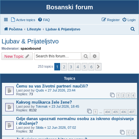
Bosanski forum
Active topics
FAQ
Register
Login
S
Početna
Lifestyle
Ljubav & Prijateljstvo
e
Ljubav & Prijateljstvo
a
Moderator:
spacebound
r
Search
Advanced search
New Topic
c
1
2
3
4
5
6
Next
h
253 topics
Topics
Čemu su vas životni partneri naučili?
Last post by
Quds
«
27 Jul 2026, 23:44
Replies:
73
1
2
3
4
Kakvog muškarca žele žene?
Last post by
Tokmak
«
23 Jul 2026, 18:45
Replies:
8132
1
404
405
406
407
…
Gdje danas upoznati normalnu osobu za iskreno dopisivanje
i druženje?
Last post by
Sibila
«
12 Jun 2026, 07:02
Replies:
32
1
2