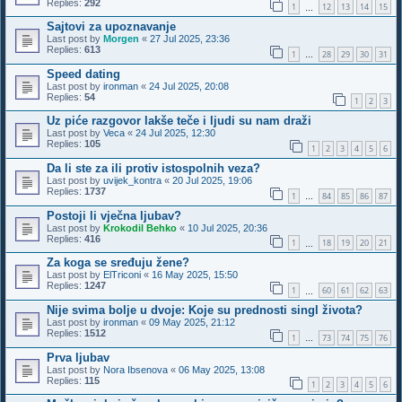
Replies:
292
1
12
13
14
15
…
Sajtovi za upoznavanje
Last post by
Morgen
«
27 Jul 2025, 23:36
Replies:
613
1
28
29
30
31
…
Speed dating
Last post by
ironman
«
24 Jul 2025, 20:08
Replies:
54
1
2
3
Uz piće razgovor lakše teče i ljudi su nam draži
Last post by
Veca
«
24 Jul 2025, 12:30
Replies:
105
1
2
3
4
5
6
Da li ste za ili protiv istospolnih veza?
Last post by
uvijek_kontra
«
20 Jul 2025, 19:06
Replies:
1737
1
84
85
86
87
…
Postoji li vječna ljubav?
Last post by
Krokodil Behko
«
10 Jul 2025, 20:36
Replies:
416
1
18
19
20
21
…
Za koga se sređuju žene?
Last post by
ElTriconi
«
16 May 2025, 15:50
Replies:
1247
1
60
61
62
63
…
Nije svima bolje u dvoje: Koje su prednosti singl života?
Last post by
ironman
«
09 May 2025, 21:12
Replies:
1512
1
73
74
75
76
…
Prva ljubav
Last post by
Nora Ibsenova
«
06 May 2025, 13:08
Replies:
115
1
2
3
4
5
6