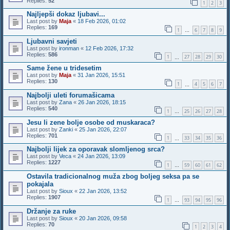
Replies:
52
1
2
3
Najljepši dokaz ljubavi...
Last post by
Maja
«
18 Feb 2026, 01:02
Replies:
169
1
6
7
8
9
…
Ljubavni savjeti
Last post by
ironman
«
12 Feb 2026, 17:32
Replies:
586
1
27
28
29
30
…
Same žene u tridesetim
Last post by
Maja
«
31 Jan 2026, 15:51
Replies:
130
1
4
5
6
7
…
Najbolji uleti forumašicama
Last post by
Zana
«
26 Jan 2026, 18:15
Replies:
540
1
25
26
27
28
…
Jesu li zene bolje osobe od muskaraca?
Last post by
Zanki
«
25 Jan 2026, 22:07
Replies:
701
1
33
34
35
36
…
Najbolji lijek za oporavak slomljenog srca?
Last post by
Veca
«
24 Jan 2026, 13:09
Replies:
1227
1
59
60
61
62
…
Ostavila tradicionalnog muža zbog boljeg seksa pa se
pokajala
Last post by
Sioux
«
22 Jan 2026, 13:52
Replies:
1907
1
93
94
95
96
…
Držanje za ruke
Last post by
Sioux
«
20 Jan 2026, 09:58
Replies:
70
1
2
3
4