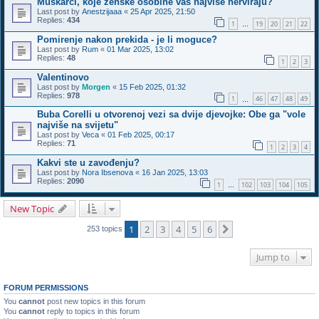
Muškarci, koje ženske osobine vas najviše nerviraju?
Last post by
Anestzijaaa
«
25 Apr 2025, 21:50
Replies:
434
1
19
20
21
22
…
Pomirenje nakon prekida - je li moguce?
Last post by
Rum
«
01 Mar 2025, 13:02
Replies:
48
1
2
3
Valentinovo
Last post by
Morgen
«
15 Feb 2025, 01:32
Replies:
978
1
46
47
48
49
…
Buba Corelli u otvorenoj vezi sa dvije djevojke: Obe ga "vole
najviše na svijetu"
Last post by
Veca
«
01 Feb 2025, 00:17
Replies:
71
1
2
3
4
Kakvi ste u zavođenju?
Last post by
Nora Ibsenova
«
16 Jan 2025, 13:03
Replies:
2090
1
102
103
104
105
…
New Topic
1
2
3
4
5
6
Next
253 topics
Jump to
FORUM PERMISSIONS
You
cannot
post new topics in this forum
You
cannot
reply to topics in this forum