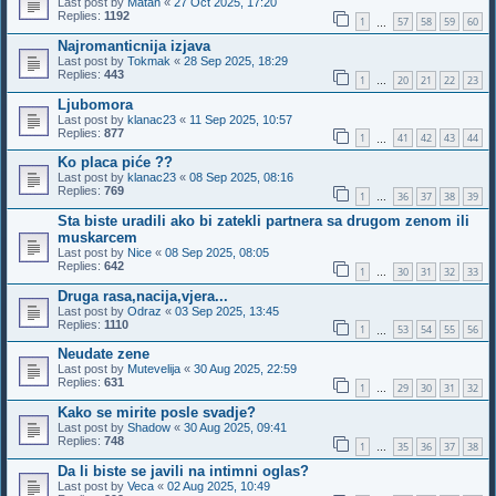
Last post by
Matan
«
27 Oct 2025, 17:20
Replies:
1192
1
57
58
59
60
…
Najromanticnija izjava
Last post by
Tokmak
«
28 Sep 2025, 18:29
Replies:
443
1
20
21
22
23
…
Ljubomora
Last post by
klanac23
«
11 Sep 2025, 10:57
Replies:
877
1
41
42
43
44
…
Ko placa piće ??
Last post by
klanac23
«
08 Sep 2025, 08:16
Replies:
769
1
36
37
38
39
…
Sta biste uradili ako bi zatekli partnera sa drugom zenom ili
muskarcem
Last post by
Nice
«
08 Sep 2025, 08:05
Replies:
642
1
30
31
32
33
…
Druga rasa,nacija,vjera...
Last post by
Odraz
«
03 Sep 2025, 13:45
Replies:
1110
1
53
54
55
56
…
Neudate zene
Last post by
Mutevelija
«
30 Aug 2025, 22:59
Replies:
631
1
29
30
31
32
…
Kako se mirite posle svadje?
Last post by
Shadow
«
30 Aug 2025, 09:41
Replies:
748
1
35
36
37
38
…
Da li biste se javili na intimni oglas?
Last post by
Veca
«
02 Aug 2025, 10:49