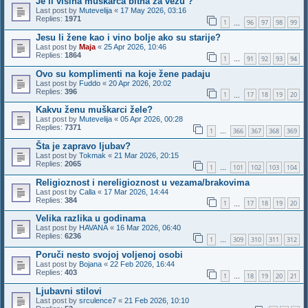
Je li visina muskarca bitna za vezu ?
Last post by
Mutevelija
«
17 May 2026, 03:16
Replies:
1971
1
96
97
98
99
…
Jesu li žene kao i vino bolje ako su starije?
Last post by
Maja
«
25 Apr 2026, 10:46
Replies:
1864
1
91
92
93
94
…
Ovo su komplimenti na koje žene padaju
Last post by
Fuddo
«
20 Apr 2026, 20:02
Replies:
396
1
17
18
19
20
…
Kakvu ženu muškarci žele?
Last post by
Mutevelija
«
05 Apr 2026, 00:28
Replies:
7371
1
366
367
368
369
…
Šta je zapravo ljubav?
Last post by
Tokmak
«
21 Mar 2026, 20:15
Replies:
2065
1
101
102
103
104
…
Religioznost i nereligioznost u vezama/brakovima
Last post by
Calla
«
17 Mar 2026, 14:44
Replies:
384
1
17
18
19
20
…
Velika razlika u godinama
Last post by
HAVANA
«
16 Mar 2026, 06:40
Replies:
6236
1
309
310
311
312
…
Poruči nesto svojoj voljenoj osobi
Last post by
Bojana
«
22 Feb 2026, 16:44
Replies:
403
1
18
19
20
21
…
Ljubavni stilovi
Last post by
srculence7
«
21 Feb 2026, 10:10