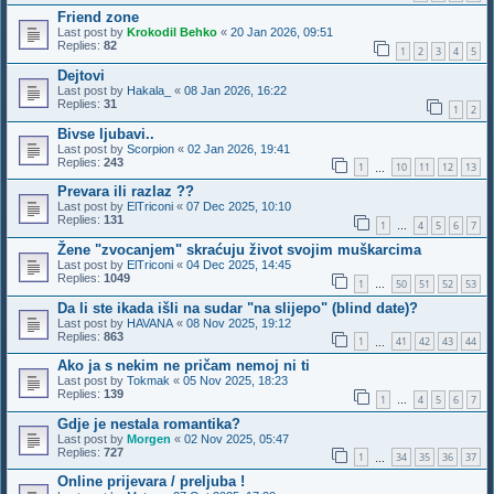
Friend zone
Last post by
Krokodil Behko
«
20 Jan 2026, 09:51
Replies:
82
1
2
3
4
5
Dejtovi
Last post by
Hakala_
«
08 Jan 2026, 16:22
Replies:
31
1
2
Bivse ljubavi..
Last post by
Scorpion
«
02 Jan 2026, 19:41
Replies:
243
1
10
11
12
13
…
Prevara ili razlaz ??
Last post by
ElTriconi
«
07 Dec 2025, 10:10
Replies:
131
1
4
5
6
7
…
Žene "zvocanjem" skraćuju život svojim muškarcima
Last post by
ElTriconi
«
04 Dec 2025, 14:45
Replies:
1049
1
50
51
52
53
…
Da li ste ikada išli na sudar "na slijepo" (blind date)?
Last post by
HAVANA
«
08 Nov 2025, 19:12
Replies:
863
1
41
42
43
44
…
Ako ja s nekim ne pričam nemoj ni ti
Last post by
Tokmak
«
05 Nov 2025, 18:23
Replies:
139
1
4
5
6
7
…
Gdje je nestala romantika?
Last post by
Morgen
«
02 Nov 2025, 05:47
Replies:
727
1
34
35
36
37
…
Online prijevara / preljuba !