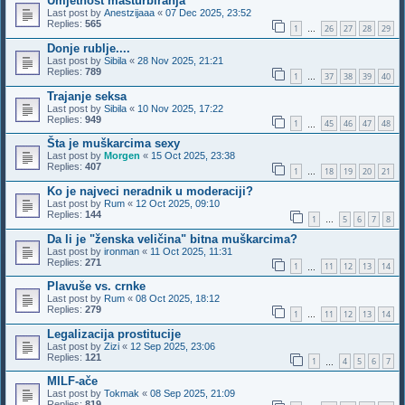
Umjetnost masturbiranja
Last post by
Anestzijaaa
«
07 Dec 2025, 23:52
Replies:
565
1
26
27
28
29
…
Donje rublje....
Last post by
Sibila
«
28 Nov 2025, 21:21
Replies:
789
1
37
38
39
40
…
Trajanje seksa
Last post by
Sibila
«
10 Nov 2025, 17:22
Replies:
949
1
45
46
47
48
…
Šta je muškarcima sexy
Last post by
Morgen
«
15 Oct 2025, 23:38
Replies:
407
1
18
19
20
21
…
Ko je najveci neradnik u moderaciji?
Last post by
Rum
«
12 Oct 2025, 09:10
Replies:
144
1
5
6
7
8
…
Da li je "ženska veličina" bitna muškarcima?
Last post by
ironman
«
11 Oct 2025, 11:31
Replies:
271
1
11
12
13
14
…
Plavuše vs. crnke
Last post by
Rum
«
08 Oct 2025, 18:12
Replies:
279
1
11
12
13
14
…
Legalizacija prostitucije
Last post by
Zizi
«
12 Sep 2025, 23:06
Replies:
121
1
4
5
6
7
…
MILF-ače
Last post by
Tokmak
«
08 Sep 2025, 21:09
Replies:
819