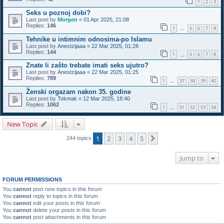
1
2
3
Seks u poznoj dobi?
Last post by
Morgen
«
01 Apr 2025, 21:08
Replies:
146
1
5
6
7
8
…
Tehnike u intimnim odnosima-po Islamu
Last post by
Anestzijaaa
«
22 Mar 2025, 01:28
Replies:
144
1
5
6
7
8
…
Znate li zašto trebate imati seks ujutro?
Last post by
Anestzijaaa
«
22 Mar 2025, 01:25
Replies:
789
1
37
38
39
40
…
Ženski orgazam nakon 35. godine
Last post by
Tokmak
«
12 Mar 2025, 18:40
Replies:
1062
1
51
52
53
54
…
New Topic
1
2
3
4
5
Next
244 topics
Jump to
FORUM PERMISSIONS
You
cannot
post new topics in this forum
You
cannot
reply to topics in this forum
You
cannot
edit your posts in this forum
You
cannot
delete your posts in this forum
You
cannot
post attachments in this forum