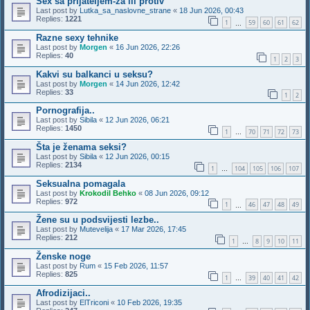
Sex sa prijateljem-za ili protiv
Last post by
Lutka_sa_naslovne_strane
«
18 Jun 2026, 00:43
Replies:
1221
1
59
60
61
62
…
Razne sexy tehnike
Last post by
Morgen
«
16 Jun 2026, 22:26
Replies:
40
1
2
3
Kakvi su balkanci u seksu?
Last post by
Morgen
«
14 Jun 2026, 12:42
Replies:
33
1
2
Pornografija..
Last post by
Sibila
«
12 Jun 2026, 06:21
Replies:
1450
1
70
71
72
73
…
Šta je ženama seksi?
Last post by
Sibila
«
12 Jun 2026, 00:15
Replies:
2134
1
104
105
106
107
…
Seksualna pomagala
Last post by
Krokodil Behko
«
08 Jun 2026, 09:12
Replies:
972
1
46
47
48
49
…
Žene su u podsvijesti lezbe..
Last post by
Mutevelija
«
17 Mar 2026, 17:45
Replies:
212
1
8
9
10
11
…
Ženske noge
Last post by
Rum
«
15 Feb 2026, 11:57
Replies:
825
1
39
40
41
42
…
Afrodizijaci..
Last post by
ElTriconi
«
10 Feb 2026, 19:35