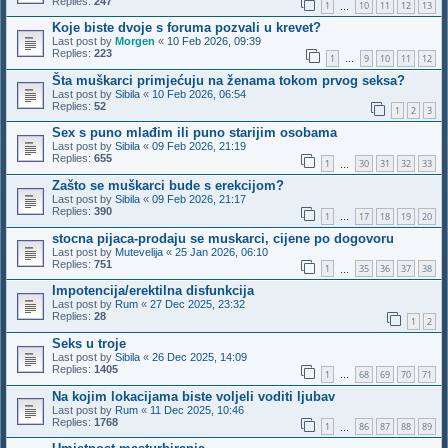
Replies:
247
1
10
11
12
13
…
Koje biste dvoje s foruma pozvali u krevet?
Last post by
Morgen
«
10 Feb 2026, 09:39
Replies:
223
1
9
10
11
12
…
Šta muškarci primjećuju na ženama tokom prvog seksa?
Last post by
Sibila
«
10 Feb 2026, 06:54
Replies:
52
1
2
3
Sex s puno mlađim ili puno starijim osobama
Last post by
Sibila
«
09 Feb 2026, 21:19
Replies:
655
1
30
31
32
33
…
Zašto se muškarci bude s erekcijom?
Last post by
Sibila
«
09 Feb 2026, 21:17
Replies:
390
1
17
18
19
20
…
stocna pijaca-prodaju se muskarci, cijene po dogovoru
Last post by
Mutevelija
«
25 Jan 2026, 06:10
Replies:
751
1
35
36
37
38
…
Impotencija/erektilna disfunkcija
Last post by
Rum
«
27 Dec 2025, 23:32
Replies:
28
1
2
Seks u troje
Last post by
Sibila
«
26 Dec 2025, 14:09
Replies:
1405
1
68
69
70
71
…
Na kojim lokacijama biste voljeli voditi ljubav
Last post by
Rum
«
11 Dec 2025, 10:46
Replies:
1768
1
86
87
88
89
…