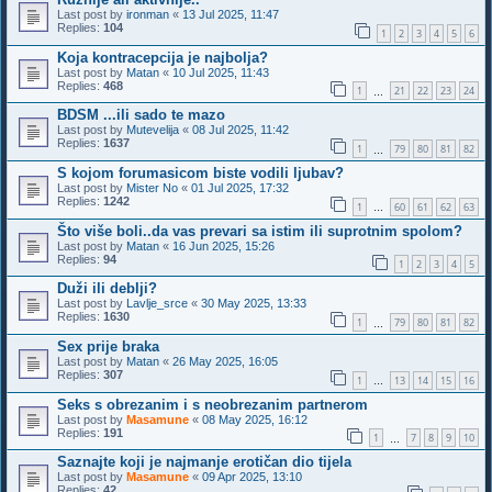
Last post by
ironman
«
13 Jul 2025, 11:47
Replies:
104
1
2
3
4
5
6
Koja kontracepcija je najbolja?
Last post by
Matan
«
10 Jul 2025, 11:43
Replies:
468
1
21
22
23
24
…
BDSM ...ili sado te mazo
Last post by
Mutevelija
«
08 Jul 2025, 11:42
Replies:
1637
1
79
80
81
82
…
S kojom forumasicom biste vodili ljubav?
Last post by
Mister No
«
01 Jul 2025, 17:32
Replies:
1242
1
60
61
62
63
…
Što više boli..da vas prevari sa istim ili suprotnim spolom?
Last post by
Matan
«
16 Jun 2025, 15:26
Replies:
94
1
2
3
4
5
Duži ili deblji?
Last post by
Lavlje_srce
«
30 May 2025, 13:33
Replies:
1630
1
79
80
81
82
…
Sex prije braka
Last post by
Matan
«
26 May 2025, 16:05
Replies:
307
1
13
14
15
16
…
Seks s obrezanim i s neobrezanim partnerom
Last post by
Masamune
«
08 May 2025, 16:12
Replies:
191
1
7
8
9
10
…
Saznajte koji je najmanje erotičan dio tijela
Last post by
Masamune
«
09 Apr 2025, 13:10
Replies:
42