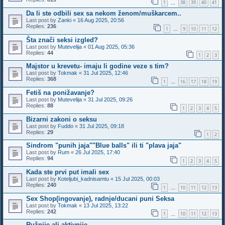
1
38
39
40
41
…
Da li ste odbili sex sa nekom ženom/muškarcem..
Last post by
Zanki
«
16 Aug 2025, 20:56
Replies:
236
1
9
10
11
12
…
Šta znači seksi izgled?
Last post by
Mutevelija
«
01 Aug 2025, 05:36
Replies:
44
1
2
3
Majstor u krevetu- imaju li godine veze s tim?
Last post by
Tokmak
«
31 Jul 2025, 12:46
Replies:
368
1
16
17
18
19
…
Fetiš na ponižavanje?
Last post by
Mutevelija
«
31 Jul 2025, 09:26
Replies:
88
1
2
3
4
5
Bizarni zakoni o seksu
Last post by
Fuddo
«
31 Jul 2025, 09:18
Replies:
29
1
2
Sindrom "punih jaja""Blue balls" ili ti "plava jaja"
Last post by
Rum
«
26 Jul 2025, 17:40
Replies:
94
1
2
3
4
5
Kada ste prvi put imali sex
Last post by
Koteljubi_kadnisamtu
«
15 Jul 2025, 00:03
Replies:
240
1
10
11
12
13
…
Sex Shop(ingovanje), radnje/ducani puni Seksa
Last post by
Tokmak
«
13 Jul 2025, 13:22
Replies:
242
1
10
11
12
13
…
Ružnije ali aktivnije..