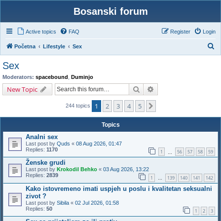
Bosanski forum
Active topics
FAQ
Register
Login
S
Početna
Lifestyle
Sex
e
Sex
a
Moderators:
spacebound
,
Duminjo
r
Search
Advanced search
New Topic
c
1
2
3
4
5
Next
h
244 topics
Topics
Analni sex
Last post by
Quds
«
08 Aug 2026, 01:47
Replies:
1170
1
56
57
58
59
…
Ženske grudi
Last post by
Krokodil Behko
«
03 Aug 2026, 13:22
Replies:
2839
1
139
140
141
142
…
Kako istovremeno imati uspjeh u poslu i kvalitetan seksualni
zivot ?
Last post by
Sibila
«
02 Jul 2026, 01:58
Replies:
50
1
2
3