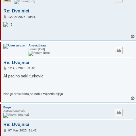
Re: Dvojnici
P
12 Apr 2025, 10:04
o
s
t
Anestzijaaa
Forum [Bot]
Re: Dvojnici
P
12 Apr 2025, 11:40
o
s
Al pacino seki turkovic
t
Noc je prekrasna,na nebu zvijezde sijaju...
Bego
Aktivni forumaš
Re: Dvojnici
P
07 May 2025, 21:42
o