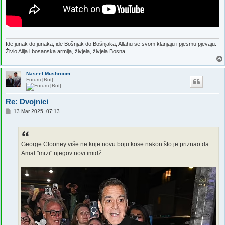
Ide junak do junaka, ide Bošnjak do Bošnjaka, Allahu se svom klanjaju i pjesmu pjevaju.
Živio Alija i bosanska armija, živjela, živjela Bosna.
Naseef Mushroom
Forum [Bot]
Re: Dvojnici
P
13 Mar 2025, 07:13
o
s
t
George Clooney više ne krije novu boju kose nakon što je priznao da
Amal "mrzi" njegov novi imidž