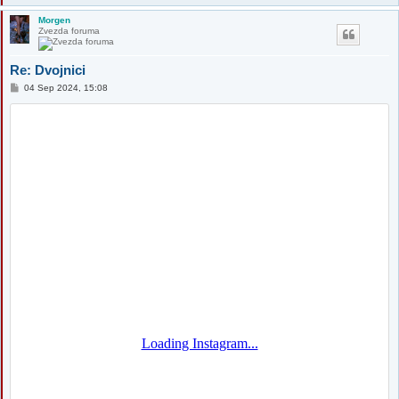
Morgen
Zvezda foruma
Re: Dvojnici
P
04 Sep 2024, 15:08
o
s
t