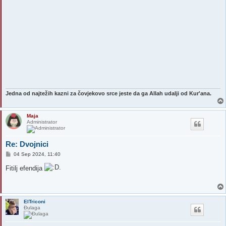
Jedna od najtežih kazni za čovjekovo srce jeste da ga Allah udalji od Kur'ana.
Maja
Administrator
Re: Dvojnici
P
04 Sep 2024, 11:40
o
s
Fitilj efendija
t
ElTriconi
Đulaga