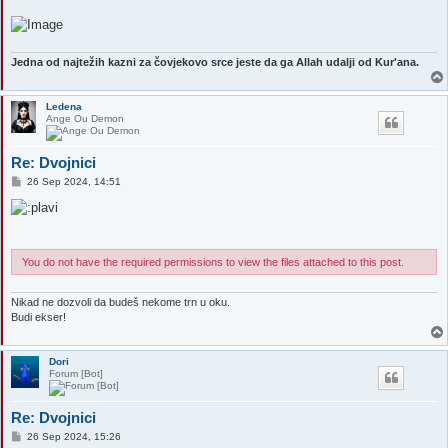
Jedna od najtežih kazni za čovjekovo srce jeste da ga Allah udalji od Kur'ana.
Ledena
Ange Ou Demon
Re: Dvojnici
P
26 Sep 2024, 14:51
o
s
t
You do not have the required permissions to view the files attached to this post.
Nikad ne dozvoli da budeš nekome trn u oku.
Budi ekser!
Dori
Forum [Bot]
Re: Dvojnici
P
26 Sep 2024, 15:26
o