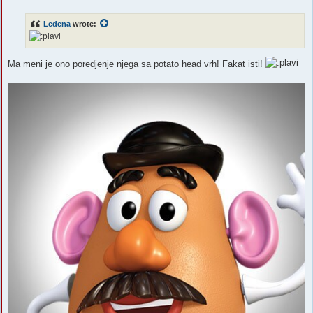
s
t
Ledena
wrote:
Ma meni je ono poredjenje njega sa potato head vrh! Fakat isti!