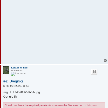
s
t
Koraci_u_noci
Penzioner
Re: Dvojnici
P
09 May 2025, 10:53
o
s
img_1_1746780758756.jpg
t
Krenulo ih
You do not have the required permissions to view the files attached to this post.