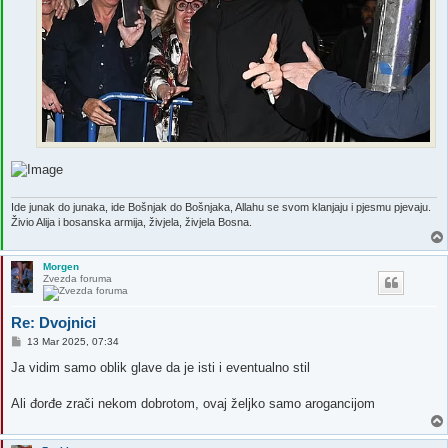
Ide junak do junaka, ide Bošnjak do Bošnjaka, Allahu se svom klanjaju i pjesmu pjevaju.
Živio Alija i bosanska armija, živjela, živjela Bosna.
Morgen
Zvezda foruma
Re: Dvojnici
P
13 Mar 2025, 07:34
o
s
Ja vidim samo oblik glave da je isti i eventualno stil
t
Ali đorđe zrači nekom dobrotom, ovaj željko samo arogancijom