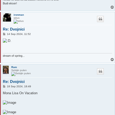
Budi ekser!
ironman
sirius
Re: Dvojnici
P
14 Sep 2024, 11:52
o
s
t
dream of spring...
Rum
Sebijin pulen
Re: Dvojnici
P
18 Sep 2024, 18:49
o
s
Mona Lisa On Vacation
t