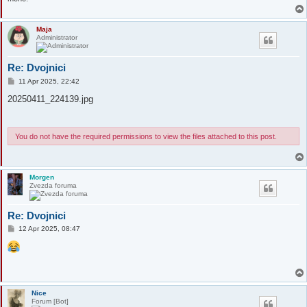
Maja
Administrator
Re: Dvojnici
P
11 Apr 2025, 22:42
o
s
20250411_224139.jpg
t
You do not have the required permissions to view the files attached to this post.
Morgen
Zvezda foruma
Re: Dvojnici
P
12 Apr 2025, 08:47
o
s
t
Nice
Forum [Bot]