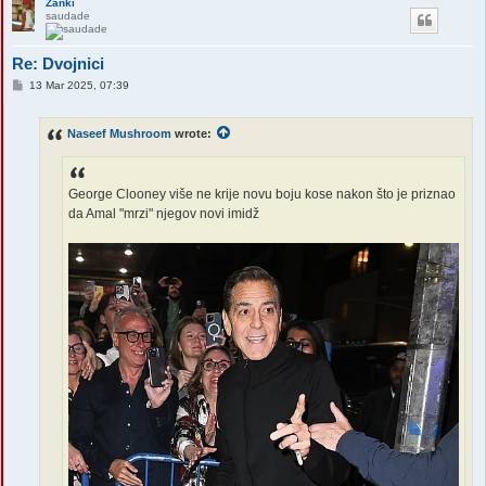
Zanki
saudade
Re: Dvojnici
P
13 Mar 2025, 07:39
o
s
t
Naseef Mushroom
wrote:
George Clooney više ne krije novu boju kose nakon što je priznao
da Amal "mrzi" njegov novi imidž