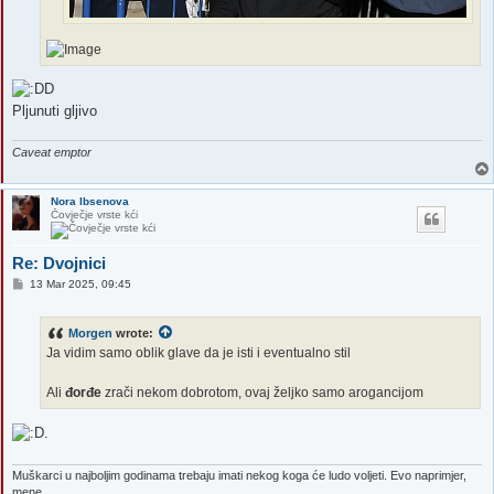
Pljunuti gljivo
Caveat emptor
Nora Ibsenova
Čovječje vrste kći
Re: Dvojnici
P
13 Mar 2025, 09:45
o
s
t
Morgen
wrote:
Ja vidim samo oblik glave da je isti i eventualno stil
Ali
đorđe
zrači nekom dobrotom, ovaj željko samo arogancijom
Muškarci u najboljim godinama trebaju imati nekog koga će ludo voljeti. Evo naprimjer,
mene.