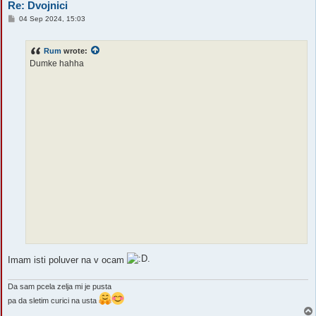
Re: Dvojnici
P
04 Sep 2024, 15:03
o
s
t
Rum
wrote:
Dumke hahha
Imam isti poluver na v ocam
Da sam pcela zelja mi je pusta
pa da sletim curici na usta