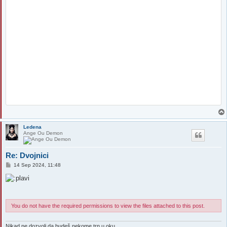
Ledena
Ange Ou Demon
Re: Dvojnici
P
14 Sep 2024, 11:48
o
s
t
You do not have the required permissions to view the files attached to this post.
Nikad ne dozvoli da budeš nekome trn u oku.