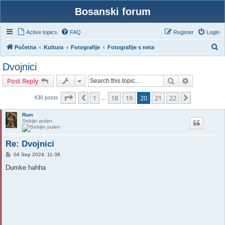
Bosanski forum
Active topics
FAQ
Register
Login
S
Početna
Kultura
Fotografije
Fotografije s neta
e
Dvojnici
a
Search
Advanced s
Post Reply
r
c
Page
20
of
22
1
18
19
20
21
22
Previous
Next
430 posts
…
h
Rum
Sebijin pulen
Re: Dvojnici
P
04 Sep 2024, 11:38
o
s
Dumke hahha
t