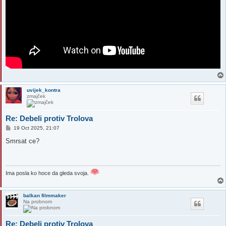
uvijek_kontra
zmajček
Re: Debeli protiv Trolova
P
19 Oct 2025, 21:07
o
s
Smrsat ce?
t
Ima posla ko hoce da gleda svoja.
balkan filmmaker
Na probnom
Re: Debeli protiv Trolova