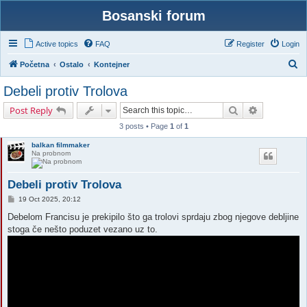
Bosanski forum
Active topics
FAQ
Register
Login
S
Početna
Ostalo
Kontejner
e
Debeli protiv Trolova
a
Search
Advanced s
Post Reply
r
3 posts • Page
1
of
1
c
balkan filmmaker
h
Na probnom
Debeli protiv Trolova
P
19 Oct 2025, 20:12
o
s
Debelom Francisu je prekipilo što ga trolovi sprdaju zbog njegove debljine
t
stoga če nešto poduzet vezano uz to.