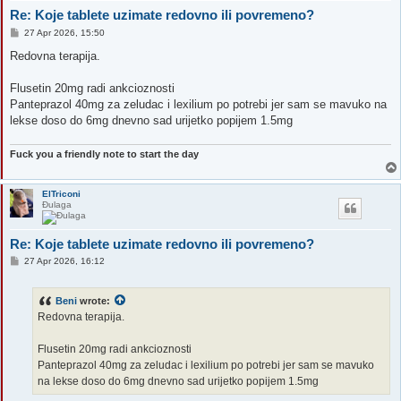
Re: Koje tablete uzimate redovno ili povremeno?
P
27 Apr 2026, 15:50
o
s
Redovna terapija.
t
Flusetin 20mg radi ankcioznosti
Panteprazol 40mg za zeludac i lexilium po potrebi jer sam se mavuko na
lekse doso do 6mg dnevno sad urijetko popijem 1.5mg
Fuck you a friendly note to start the day
ElTriconi
Đulaga
Re: Koje tablete uzimate redovno ili povremeno?
P
27 Apr 2026, 16:12
o
s
t
Beni
wrote:
Redovna terapija.
Flusetin 20mg radi ankcioznosti
Panteprazol 40mg za zeludac i lexilium po potrebi jer sam se mavuko
na lekse doso do 6mg dnevno sad urijetko popijem 1.5mg