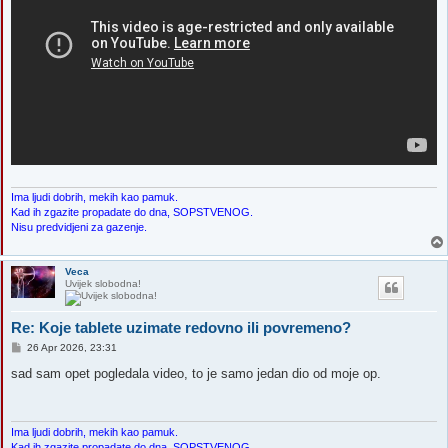
Ima ljudi dobrih, mekih kao pamuk.
Kad ih zgazite propadate do dna, SOPSTVENOG.
Nisu predvidjeni za gazenje.
Veca
Uvijek slobodna!
Re: Koje tablete uzimate redovno ili povremeno?
P
26 Apr 2026, 23:31
o
s
sad sam opet pogledala video, to je samo jedan dio od moje op.
t
Ima ljudi dobrih, mekih kao pamuk.
Kad ih zgazite propadate do dna, SOPSTVENOG.