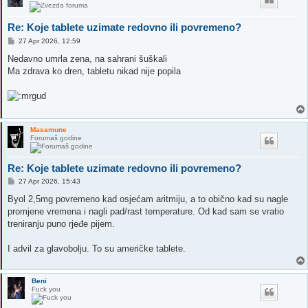
Re: Koje tablete uzimate redovno ili povremeno?
P
27 Apr 2026, 12:59
o
s
Nedavno umrla zena, na sahrani šuškali
t
Ma zdrava ko dren, tabletu nikad nije popila
Masamune
Forumaš godine
Re: Koje tablete uzimate redovno ili povremeno?
P
27 Apr 2026, 15:43
o
s
Byol 2,5mg povremeno kad osjećam aritmiju, a to obično kad su nagle
t
promjene vremena i nagli pad/rast temperature. Od kad sam se vratio
treniranju puno rjeđe pijem.
I advil za glavobolju. To su američke tablete.
Beni
Fuck you