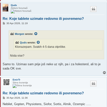
Quds
Aktivni forumaš
Re: Koje tablete uzimate redovno ili povremeno?
P
30 Apr 2026, 11:19
o
s
t
Morgen
wrote:
Quds
wrote:
Klonazepam. Svakih 4-5 dana otprilike.
Nista vise?
Samo to. Uzimao sam prije još neke uz njih, pa i za holesterol, ali to je
sada OK sve.
EmirTr
Sitna buranija
Re: Koje tablete uzimate redovno ili povremeno?
P
30 Apr 2026, 11:36
o
s
Nebilet, Gopten, Physiotens, Siofor, Sortis, Almik, Ozempic .....
t