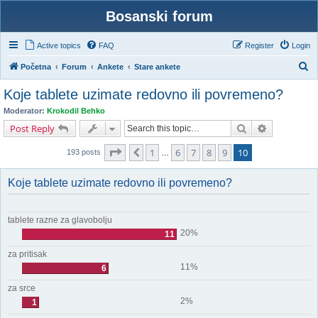
Bosanski forum
Active topics
FAQ
Register
Login
S
Početna
Forum
Ankete
Stare ankete
e
Koje tablete uzimate redovno ili povremeno?
a
Moderator:
Krokodil Behko
r
Search
Advanced s
Post Reply
c
Page
10
of
10
1
6
7
8
9
10
Previous
h
193 posts
…
Koje tablete uzimate redovno ili povremeno?
tablete razne za glavobolju
20%
11
za pritisak
11%
6
za srce
2%
1