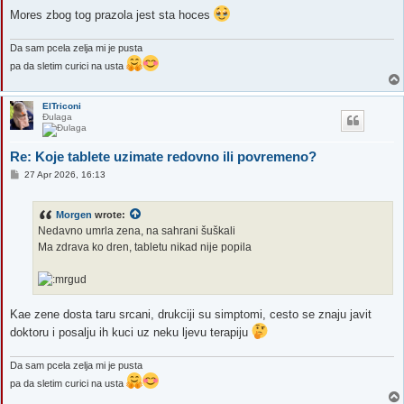
Mores zbog tog prazola jest sta hoces
Da sam pcela zelja mi je pusta
pa da sletim curici na usta
ElTriconi
Đulaga
Re: Koje tablete uzimate redovno ili povremeno?
P
27 Apr 2026, 16:13
o
s
t
Morgen
wrote:
Nedavno umrla zena, na sahrani šuškali
Ma zdrava ko dren, tabletu nikad nije popila
Kae zene dosta taru srcani, drukciji su simptomi, cesto se znaju javit
doktoru i posalju ih kuci uz neku ljevu terapiju
Da sam pcela zelja mi je pusta
pa da sletim curici na usta