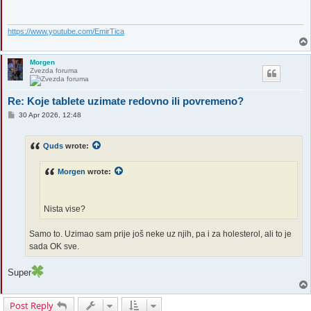
https://www.youtube.com/EmirTica
Morgen
Zvezda foruma
Re: Koje tablete uzimate redovno ili povremeno?
P
30 Apr 2026, 12:48
o
s
t
Quds
wrote:
Morgen
wrote:
Nista vise?
Samo to. Uzimao sam prije još neke uz njih, pa i za holesterol, ali to je
sada OK sve.
Super
Post Reply