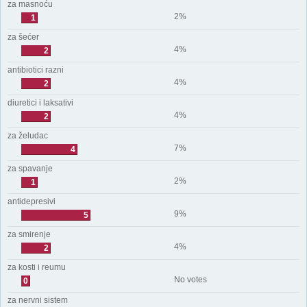
za masnoću
2%
1
za šećer
4%
2
antibiotici razni
4%
2
diuretici i laksativi
4%
2
za želudac
7%
4
za spavanje
2%
1
antidepresivi
9%
5
za smirenje
4%
2
za kosti i reumu
No votes
0
za nervni sistem