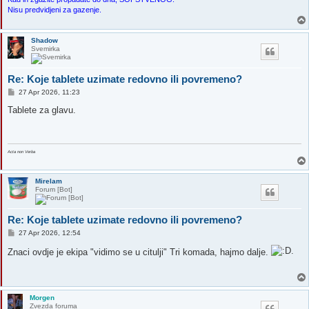
Nisu predvidjeni za gazenje.
Shadow
Svemirka
Re: Koje tablete uzimate redovno ili povremeno?
P
27 Apr 2026, 11:23
o
s
Tablete za glavu.
t
Acta non Verba
Mirelam
Forum [Bot]
Re: Koje tablete uzimate redovno ili povremeno?
P
27 Apr 2026, 12:54
o
s
Znaci ovdje je ekipa "vidimo se u citulji" Tri komada, hajmo dalje.
t
Morgen
Zvezda foruma