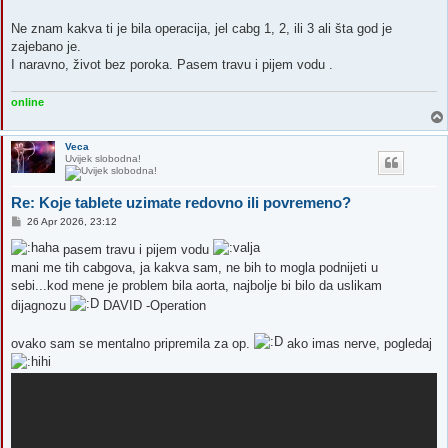
Ne znam kakva ti je bila operacija, jel cabg 1, 2, ili 3 ali šta god je
zajebano je.
I naravno, život bez poroka. Pasem travu i pijem vodu .
online
Veca
Uvijek slobodna!
Re: Koje tablete uzimate redovno ili povremeno?
P
26 Apr 2026, 23:12
o
s
pasem travu i pijem vodu
t
mani me tih cabgova, ja kakva sam, ne bih to mogla podnijeti u
sebi...kod mene je problem bila aorta, najbolje bi bilo da uslikam
dijagnozu
DAVID -Operation
ovako sam se mentalno pripremila za op.
ako imas nerve, pogledaj