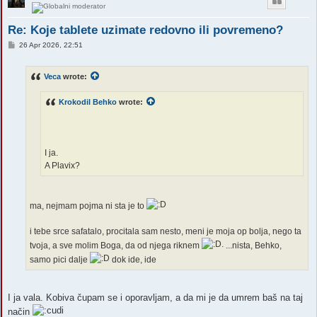
Re: Koje tablete uzimate redovno ili povremeno?
P
26 Apr 2026, 22:51
o
s
t
Veca
wrote:
Krokodil Behko
wrote:
I ja.
A Plavix?
ma, nejmam pojma ni sta je to
i tebe srce safatalo, procitala sam nesto, meni je moja op bolja, nego ta
tvoja, a sve molim Boga, da od njega riknem
...nista, Behko,
samo pici dalje
dok ide, ide
I ja vala. Kobiva čupam se i oporavljam, a da mi je da umrem baš na taj
način