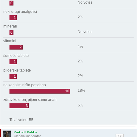
No votes
0
neki drugi analgetici
2%
1
minerali
No votes
0
vitamini
4%
2
šumeće tablete
2%
1
bilderske tablete
2%
1
ne koristim ništa posebno
18%
10
zdrav ko dren, pijem samo artan
5%
3
Total votes:
55
Krokodil Behko
Globalni moderator