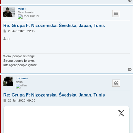
Melek
Deer Hunter
Re: Grupa F: Nizozemska, Švedska, Japan, Tunis
P
20 Jun 2026, 22:19
o
s
Jao
t
Weak people revenge.
Strong people forgive.
Intelligent people ignore.
ironman
sirius
Re: Grupa F: Nizozemska, Švedska, Japan, Tunis
P
22 Jun 2026, 09:59
o
s
t