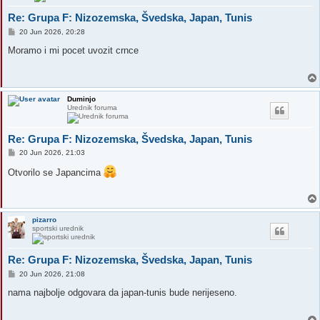
Re: Grupa F: Nizozemska, Švedska, Japan, Tunis
P
20 Jun 2026, 20:28
o
s
Moramo i mi pocet uvozit crnce
t
Duminjo
Urednik foruma
Re: Grupa F: Nizozemska, Švedska, Japan, Tunis
P
20 Jun 2026, 21:03
o
s
Otvorilo se Japancima
t
pizarro
sportski urednik
Re: Grupa F: Nizozemska, Švedska, Japan, Tunis
P
20 Jun 2026, 21:08
o
s
nama najbolje odgovara da japan-tunis bude nerijeseno.
t