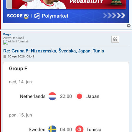
Bego
Aktivni forumaš
Re: Grupa F: Nizozemska, Švedska, Japan, Tunis
P
05 Apr 2026, 08:48
o
s
t