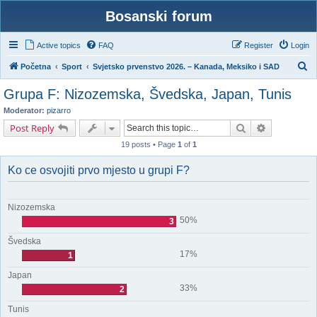
Bosanski forum
Active topics
FAQ
Register
Login
S
Početna
Sport
Svjetsko prvenstvo 2026. – Kanada, Meksiko i SAD
e
Grupa F: Nizozemska, Švedska, Japan, Tunis
a
Moderator:
pizarro
r
Search
Advanced s
Post Reply
c
19 posts • Page
1
of
1
h
Ko ce osvojiti prvo mjesto u grupi F?
Nizozemska
50%
3
Švedska
17%
1
Japan
33%
2
Tunis