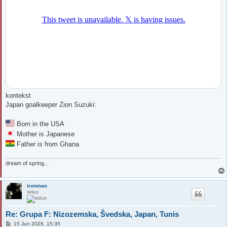
kontekst
Japan goalkeeper Zion Suzuki:
Born in the USA
Mother is Japanese
Father is from Ghana
dream of spring...
ironman
sirius
Re: Grupa F: Nizozemska, Švedska, Japan, Tunis
P
15 Jun 2026, 15:35