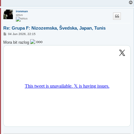
ironman
sirius
Re: Grupa F: Nizozemska, Švedska, Japan, Tunis
P
04 Jun 2026, 22:15
o
s
Mora bit razlog
t