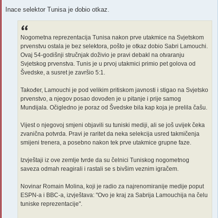
o
s
Inace selektor Tunisa je dobio otkaz.
t
Nogometna reprezentacija Tunisa nakon prve utakmice na Svjetskom
prvenstvu ostala je bez selektora, pošto je otkaz dobio Sabri Lamouchi.
Ovaj 54-godišnji stručnjak doživio je pravi debakl na otvaranju
Svjetskog prvenstva. Tunis je u prvoj utakmici primio pet golova od
Švedske, a susret je završio 5:1.
Također, Lamouchi je pod velikim pritiskom javnosti i stigao na Svjetsko
prvenstvo, a njegov posao dovođen je u pitanje i prije samog
Mundijala. Očigledno je poraz od Švedske bila kap koja je prelila čašu.
Vijest o njegovoj smjeni objavili su tuniski mediji, ali se još uvijek čeka
zvanična potvrda. Pravi je raritet da neka selekcija usred takmičenja
smijeni trenera, a posebno nakon tek prve utakmice grupne faze.
Izvještaji iz ove zemlje tvrde da su čelnici Tuniskog nogometnog
saveza odmah reagirali i rastali se s bivšim veznim igračem.
Novinar Romain Molina, koji je radio za najrenomiranije medije poput
ESPN-a i BBC-a, izvještava: "Ovo je kraj za Sabrija Lamouchija na čelu
tuniske reprezentacije".