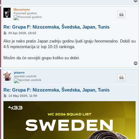
Masamune
Forumaš godine
Re: Grupa F: Nizozemska, Švedska, Japan, Tunis
P
05 Apr 2026, 18:02
o
s
Ako je neko pratio Japan zadnju godinu ljudi igraju fenomenalno. Dobili su
t
4-5 reprezentacija iz top 10-15 rankinga.
Mislim da će osvojiti grupu koliko su dobri.
pizarro
sportski urednik
Re: Grupa F: Nizozemska, Švedska, Japan, Tunis
P
14 May 2026, 11:56
o
s
t