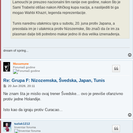
Lamouchi je preuzeo nacionalni tim ranije ove godine, nakon što je
Sami Trabelsi otišao nakon Afričkog kupa nacija, a naslijediti bi ga
mogao Wahbi Khazri, legenda reprezentacije.
Tunis narednu utakmicu igra u subotu, 20. juna protiv Japana, a
preostala im je i utakmica protiv Nizozemske, što znači da će im za
plasman dalje biti potrebno makar jedno ili dva velika iznenađenja.
dream of spring...
Masamune
Forumaš godine
Re: Grupa F: Nizozemska, Švedska, Japan, Tunis
P
20 Jun 2026, 20:11
o
s
Ne znam šta je mislio ovaj trener Švedske... ovo je previše ofanzivno
t
protiv jedne Holandije.
Isto kao da igraju protiv Curacao...
tuzlak1212
Inventar foruma