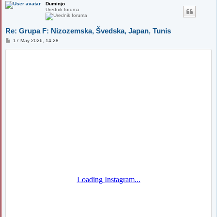
Duminjo
Urednik foruma
Re: Grupa F: Nizozemska, Švedska, Japan, Tunis
P
17 May 2026, 14:28
o
s
t