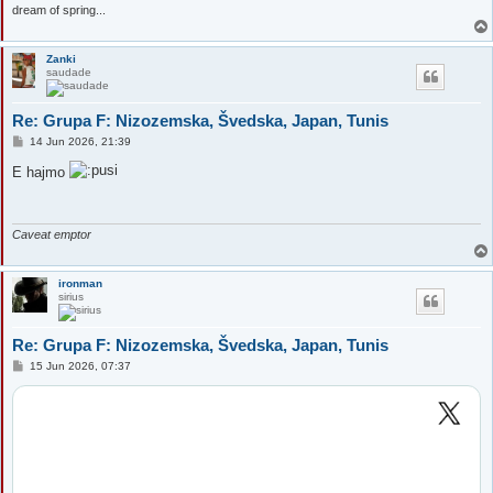
dream of spring...
Zanki
saudade
Re: Grupa F: Nizozemska, Švedska, Japan, Tunis
P
14 Jun 2026, 21:39
o
s
E hajmo
t
Caveat emptor
ironman
sirius
Re: Grupa F: Nizozemska, Švedska, Japan, Tunis
P
15 Jun 2026, 07:37
o
s
t