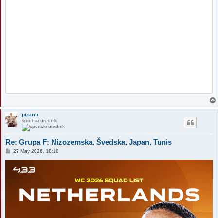
pizarro
sportski urednik
Re: Grupa F: Nizozemska, Švedska, Japan, Tunis
P
27 May 2026, 18:18
o
s
t