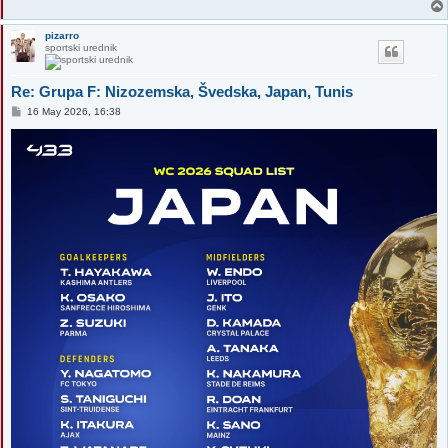
pizarro
sportski urednik
Re: Grupa F: Nizozemska, Švedska, Japan, Tunis
P
16 May 2026, 16:38
o
s
t