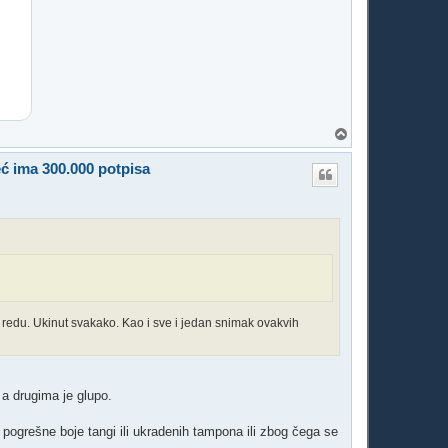
T
o
p
eć ima 300.000 potpisa
 redu. Ukinut svakako. Kao i sve i jedan snimak ovakvih
 a drugima je glupo.
pogrešne boje tangi ili ukradenih tampona ili zbog čega se