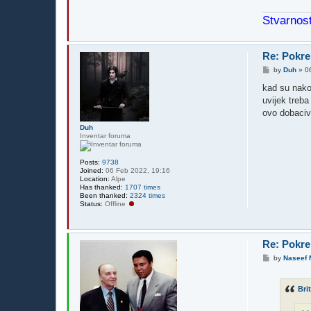
Stvarnost
Re: Pokre
P
by
Duh
»
0
o
s
kad su nakon
t
uvijek treba
ovo dobaciva
Duh
Inventar foruma
Posts:
9738
Joined:
06 Feb 2022, 19:16
Location:
Alpe
Has thanked:
1707 times
Been thanked:
2324 times
Status:
Offline
Re: Pokre
P
by
Naseef
o
s
t
Bri