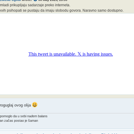
ladi prikupljaju sadarzaje preko interneta.
kvih psihopati se pustaju da imaju slobodu govora. Naravno samo dostupno.
roguglaj ovog olija
e pomoglo da u sebi nađem balans
ban začas postao je šaman