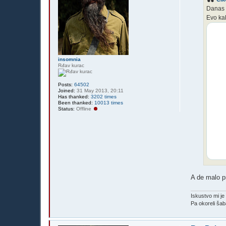
Danas m
Evo ka
insomnia
Rđav kurac
Posts:
64502
Joined:
31 May 2013, 20:11
Has thanked:
3202 times
Been thanked:
10013 times
Status:
Offline
A de malo p
Iskustvo mi j
Pa okoreli ša