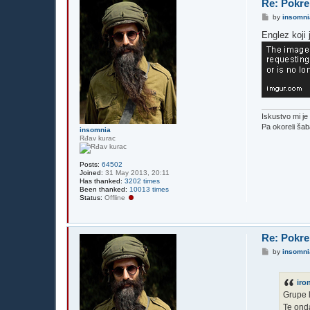
Re: Pokre
P
by
insomni
o
s
Englez koji
t
Iskustvo mi j
Pa okoreli ša
insomnia
Rđav kurac
Posts:
64502
Joined:
31 May 2013, 20:11
Has thanked:
3202 times
Been thanked:
10013 times
Status:
Offline
Re: Pokre
P
by
insomni
o
s
t
ir
Grupe l
Te onda