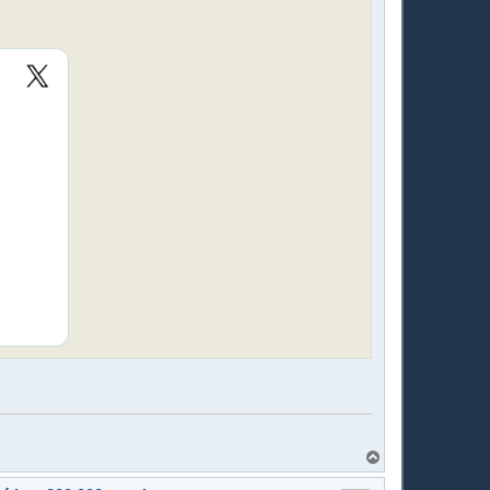
T
o
p