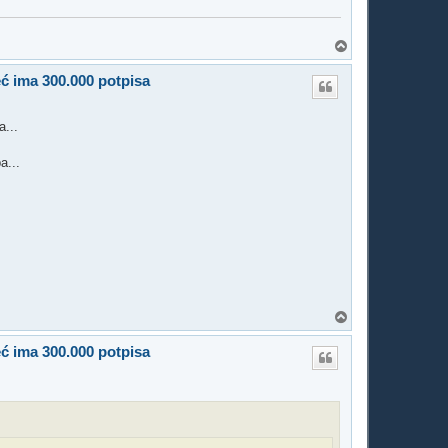
T
o
p
eć ima 300.000 potpisa
a...
a...
T
o
p
eć ima 300.000 potpisa