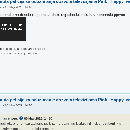
nuta peticija za oduzimanje dozvola televizijama Pink i Happy, v
a
»
06 May 2023, 14:16
 je uradio na desetine operacija da bi izgledao ko nekakav koreanski pjevac
e pomoglo da u sebi nađem balans
ban začas postao je šaman
nuta peticija za oduzimanje dozvola televizijama Pink i Happy, v
a
»
06 May 2023, 14:19
onman
wrote:
06 May 2023, 14:10
judi okupljene i sastavljene po kriteriju da imaju kratak fitilj i sklonost konfliktu.
 zatvorene zajedno u iste prostorije.