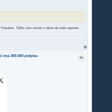
a Youtubeu. Toliko sam ovisan o njima da malo spavam.
T
o
p
eć ima 300.000 potpisa