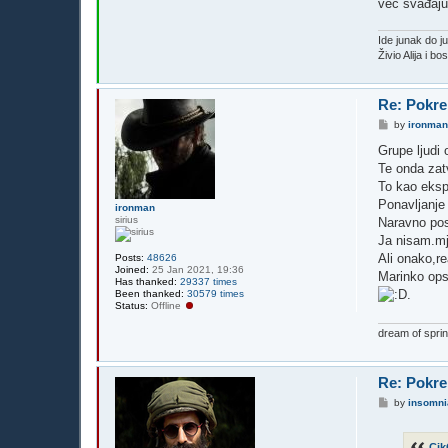
već svađaj
Ide junak do j
Živio Alija i b
Re: Pokre
P
by
ironma
o
s
Grupe ljudi o
t
Te onda zatv
To kao eksp
Ponavljanje
ironman
sirius
Naravno post
Ja nisam.mj
Ali onako,re
Posts:
48626
Joined:
25 Jan 2021, 19:36
Marinko ops
Has thanked:
29337 times
Been thanked:
30579 times
Status:
Offline
dream of sprin
Re: Pokre
P
by
insomni
o
s
t
Cik