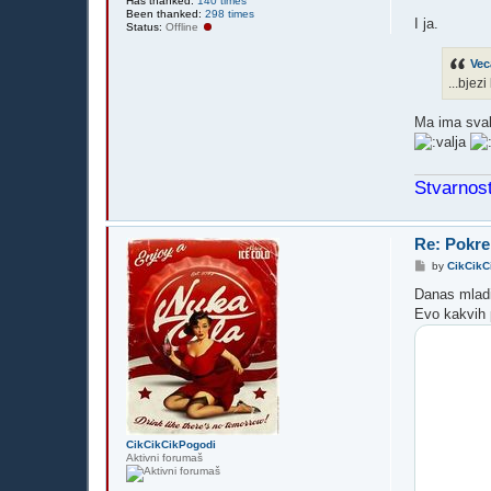
Has thanked:
140 times
Been thanked:
298 times
I ja.
Status:
Offline
Vec
...bjez
Ma ima svak
Stvarnost
Re: Pokre
P
by
CikCikC
o
s
Danas mladi 
t
Evo kakvih 
CikCikCikPogodi
Aktivni forumaš