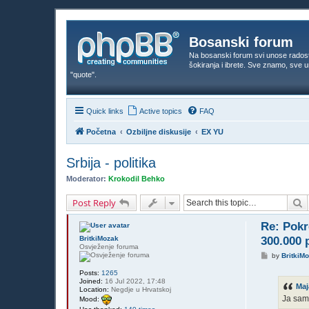
Bosanski forum
Na bosanski forum svi unose rados
šokiranja i ibrete. Sve znamo, sve
"quote".
Quick links
Active topics
FAQ
Početna
Ozbiljne diskusije
EX YU
Srbija - politika
Moderator:
Krokodil Behko
S
Post Reply
Re: Pokr
BritkiMozak
300.000 
Osvježenje foruma
P
by
BritkiM
o
s
Posts:
1265
t
Joined:
16 Jul 2022, 17:48
Maj
Location:
Negdje u Hrvatskoj
Ja sam
Mood: