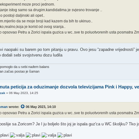
 eksperiment moze proci jednom.
anje istog samo sa drugim.kandidatima je svjesno trovanje ..
 postoji daljinski ali opet..
m.mjerilo da se moje broji kad kazem da bih to ukinuo..
ko,realno,koja je korist od ovog sranja..
o opsovao Petru a Zorici ispala guzica u wc..sve to poluotvorenih usta posmatra 
i naopaki su barem po tom pitanju u pravu. Ovo jesu “zapadne vrijednosti” jer
dodali sebi svojstvenu dozu ludila
e pomoglo da u sebi nađem balans
ban začas postao je šaman
nuta peticija za oduzimanje dozvola televizijama Pink i Happy, v
ozak
»
06 May 2023, 14:25
onman
wrote:
06 May 2023, 14:10
o opsovao Petru a Zorici ispala guzica u wc..sve to poluotvorenih usta posmatra 
 poslije sa Zoricom? Je l ju boljelo što joj je ispala guz'ca u WC školjku? Tko joj