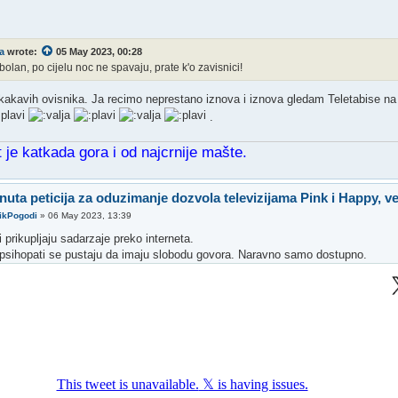
a
wrote:
05 May 2023, 00:28
i bolan, po cijelu noc ne spavaju, prate k'o zavisnici!
akavih ovisnika. Ja recimo neprestano iznova i iznova gledam Teletabise n
.
 je katkada gora i od najcrnije mašte.
nuta peticija za oduzimanje dozvola televizijama Pink i Happy, v
ikPogodi
»
06 May 2023, 13:39
prikupljaju sadarzaje preko interneta.
psihopati se pustaju da imaju slobodu govora. Naravno samo dostupno.