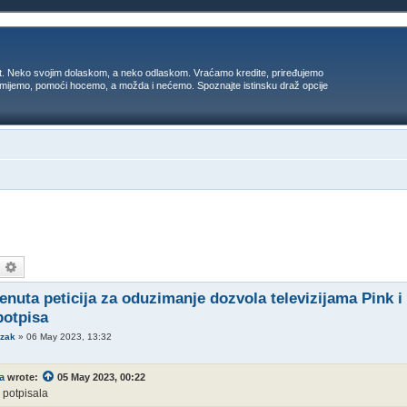
t. Neko svojim dolaskom, a neko odlaskom. Vraćamo kredite, priređujemo
 umijemo, pomoći hocemo, a možda i nećemo. Spoznajte istinsku draž opcije
earch
Advanced search
enuta peticija za oduzimanje dozvola televizijama Pink i
potpisa
ozak
»
06 May 2023, 13:32
a
wrote:
05 May 2023, 00:22
 potpisala