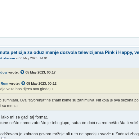
nuta peticija za oduzimanje dozvola televizijama Pink i Happy, v
 Mushroom
»
06 May 2023, 14:01
adow
wrote:
05 May 2023, 00:17
Rum
wrote:
05 May 2023, 00:12
dje veze bas djeca ovo gledaju
sto sumnjam. Ova "stvorenja" ne znam kome su zanimljiva. Nit koja je ova sezona po
i sa mreza.
iako mi se gadi taj format.
kine nešto samo zato što je tebi glupo, sutra će doći na red nešto šta ti voliš
podržavam je zabrana govora mržnje ali u to ne spadaju svađe u Zadruzi zbog 