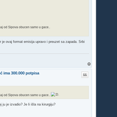
Zmaj od Sipova obucen samo u gace..
 je ovaj format emisija upravo i preuzet sa zapada. Srbi
T
o
p
eć ima 300.000 potpisa
Zmaj od Sipova obucen samo u gace..
 ju je izvadio? Je li išla na kirurgiju?