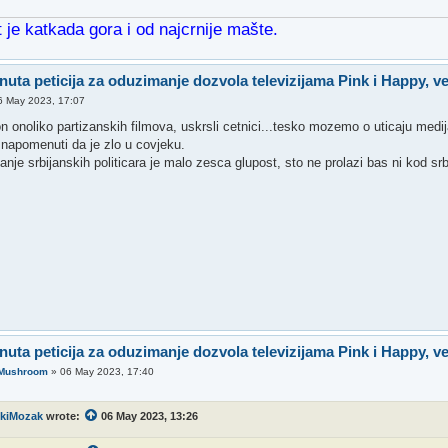
 je katkada gora i od najcrnije mašte.
nuta peticija za oduzimanje dozvola televizijama Pink i Happy, v
6 May 2023, 17:07
 onoliko partizanskih filmova, uskrsli cetnici...tesko mozemo o uticaju medij
 napomenuti da je zlo u covjeku.
nje srbijanskih politicara je malo zesca glupost, sto ne prolazi bas ni kod srb
nuta peticija za oduzimanje dozvola televizijama Pink i Happy, v
 Mushroom
»
06 May 2023, 17:40
tkiMozak
wrote:
06 May 2023, 13:26