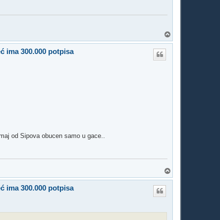
T
o
p
eć ima 300.000 potpisa
 Zmaj od Sipova obucen samo u gace..
T
o
p
eć ima 300.000 potpisa