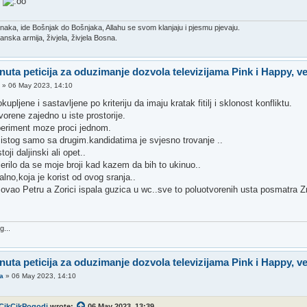
u
unaka, ide Bošnjak do Bošnjaka, Allahu se svom klanjaju i pjesmu pjevaju.
osanska armija, živjela, živjela Bosna.
nuta peticija za oduzimanje dozvola televizijama Pink i Happy, v
n
»
06 May 2023, 14:10
kupljene i sastavljene po kriteriju da imaju kratak fitilj i sklonost konfliktu.
orene zajedno u iste prostorije.
eriment moze proci jednom.
 istog samo sa drugim.kandidatima je svjesno trovanje ..
oji daljinski ali opet..
erilo da se moje broji kad kazem da bih to ukinuo..
alno,koja je korist od ovog sranja..
ovao Petru a Zorici ispala guzica u wc..sve to poluotvorenih usta posmatra
g...
nuta peticija za oduzimanje dozvola televizijama Pink i Happy, v
a
»
06 May 2023, 14:10
CikCikPogodi
wrote:
06 May 2023, 13:39