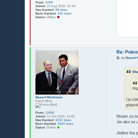
Posts:
3208
Joined:
15 Aug 2020, 00:40
Has thanked:
99 times
Been thanked:
330 times
Status:
Offline
Re: Pokre
P
by
Naseef
o
s
t
Sh
Nig
Naseef Mushroom
I ja ci
Forum [Bot]
glupost
Posts:
15092
Nisam za to 
Joined:
14 Oct 2020, 14:50
Has thanked:
4232 times
Jer ako se u
Been thanked:
3932 times
Status:
Online
Jedino šta 