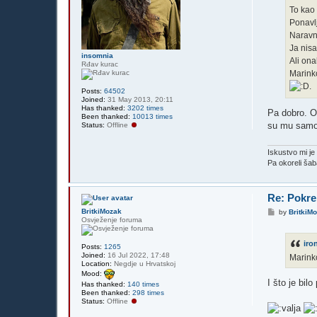
To kao
Ponavlj
Naravno
Ja nisa
insomnia
Ali ona
Rđav kurac
Marink
Posts:
64502
Joined:
31 May 2013, 20:11
Has thanked:
3202 times
Pa dobro. Ov
Been thanked:
10013 times
su mu samo 
Status:
Offline
Iskustvo mi j
Pa okoreli ša
Re: Pokre
P
BritkiMozak
by
BritkiM
o
Osvježenje foruma
s
t
ir
Posts:
1265
Joined:
16 Jul 2022, 17:48
Marink
Location:
Negdje u Hrvatskoj
Mood:
I što je bilo
Has thanked:
140 times
Been thanked:
298 times
Status:
Offline