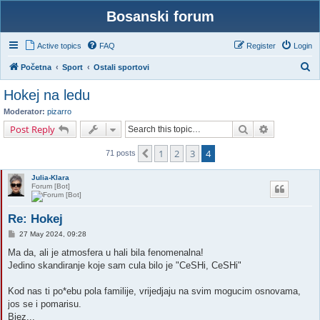
Bosanski forum
Active topics
FAQ
Register
Login
S
Početna
Sport
Ostali sportovi
e
Hokej na ledu
a
Moderator:
pizarro
r
Search
Advanced s
Post Reply
c
1
2
3
4
Previous
h
71 posts
Julia-Klara
Forum [Bot]
Re: Hokej
P
27 May 2024, 09:28
o
s
Ma da, ali je atmosfera u hali bila fenomenalna!
t
Jedino skandiranje koje sam cula bilo je "CeSHi, CeSHi"
Kod nas ti po*ebu pola familije, vrijedjaju na svim mogucim osnovama,
jos se i pomarisu.
Bjez...