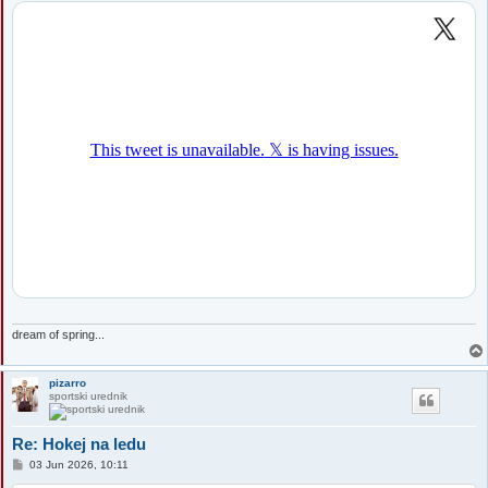
s
t
dream of spring...
pizarro
sportski urednik
Re: Hokej na ledu
P
03 Jun 2026, 10:11
o