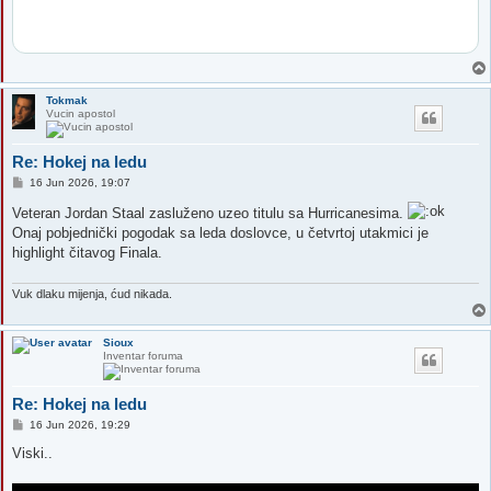
Tokmak
Vucin apostol
Re: Hokej na ledu
P
16 Jun 2026, 19:07
o
s
Veteran Jordan Staal zasluženo uzeo titulu sa Hurricanesima.
t
Onaj pobjednički pogodak sa leda doslovce, u četvrtoj utakmici je
highlight čitavog Finala.
Vuk dlaku mijenja, ćud nikada.
Sioux
Inventar foruma
Re: Hokej na ledu
P
16 Jun 2026, 19:29
o
s
Viski..
t