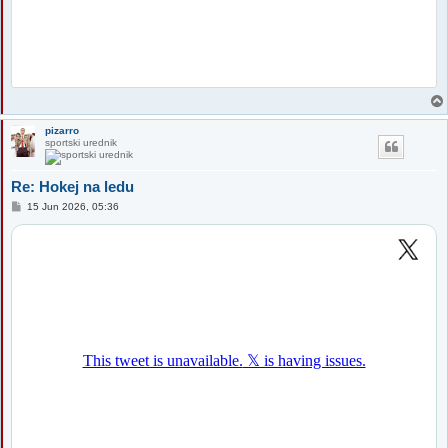
pizarro
sportski urednik
Re: Hokej na ledu
P
15 Jun 2026, 05:36
o
s
t