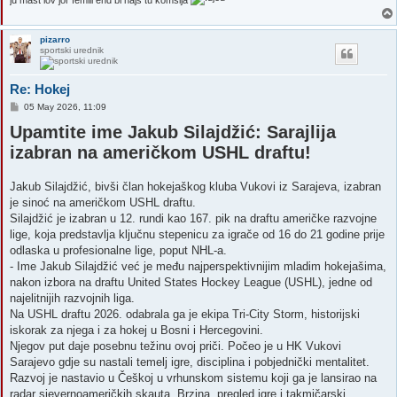
ju mast lov jor femili end bi najs tu komsija
pizarro
sportski urednik
Re: Hokej
P
05 May 2026, 11:09
o
Upamtite ime Jakub Silajdžić: Sarajlija
s
t
izabran na američkom USHL draftu!
Jakub Silajdžić, bivši član hokejaškog kluba Vukovi iz Sarajeva, izabran
je sinoć na američkom USHL draftu.
Silajdžić je izabran u 12. rundi kao 167. pik na draftu američke razvojne
lige, koja predstavlja ključnu stepenicu za igrače od 16 do 21 godine prije
odlaska u profesionalne lige, poput NHL-a.
- Ime Jakub Silajdžić već je među najperspektivnijim mladim hokejašima,
nakon izbora na draftu United States Hockey League (USHL), jedne od
najelitnijih razvojnih liga.
Na USHL draftu 2026. odabrala ga je ekipa Tri-City Storm, historijski
iskorak za njega i za hokej u Bosni i Hercegovini.
Njegov put daje posebnu težinu ovoj priči. Počeo je u HK Vukovi
Sarajevo gdje su nastali temelj igre, disciplina i pobjednički mentalitet.
Razvoj je nastavio u Češkoj u vrhunskom sistemu koji ga je lansirao na
radar sjevernoameričkih skauta. Brzina, pregled igre i takmičarski