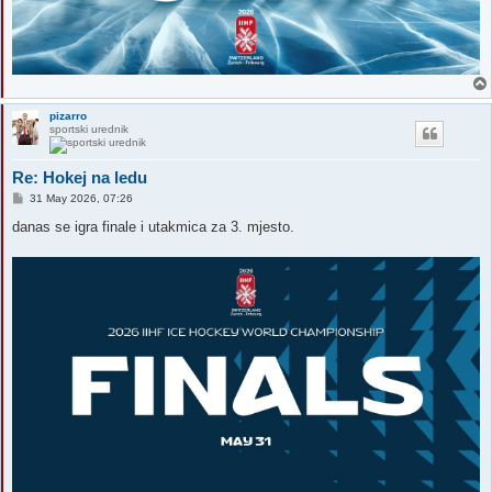
pizarro
sportski urednik
Re: Hokej na ledu
P
31 May 2026, 07:26
o
s
danas se igra finale i utakmica za 3. mjesto.
t