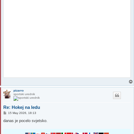
pizarro
sportski urednik
Re: Hokej na ledu
P
15 May 2026, 18:13
o
s
danas je pocelo svjetsko.
t