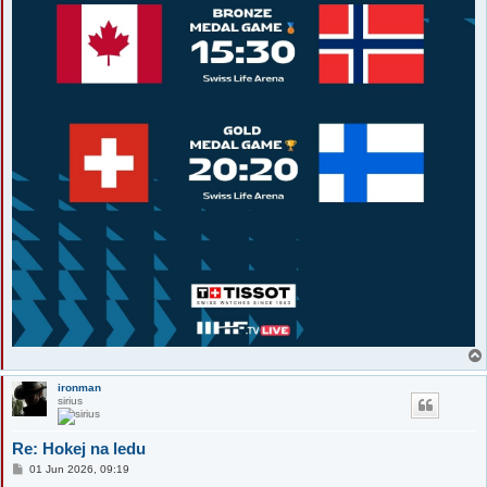
ironman
sirius
Re: Hokej na ledu
P
01 Jun 2026, 09:19
o