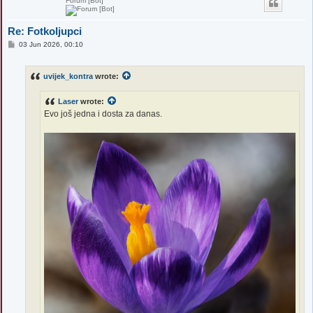
Forum [Bot]
Re: Fotkoljupci
P
03 Jun 2026, 00:10
o
s
t
uvijek_kontra
wrote:
Laser
wrote:
Evo još jedna i dosta za danas.