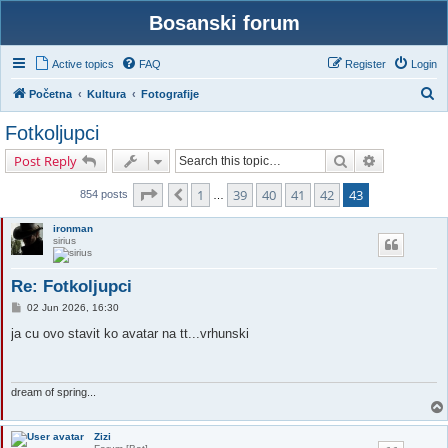
Bosanski forum
Active topics
FAQ
Register
Login
S
Početna
Kultura
Fotografije
e
Fotkoljupci
a
Search
Advanced s
Post Reply
r
c
Page
43
of
43
1
39
40
41
42
43
Previous
854 posts
…
h
ironman
sirius
Re: Fotkoljupci
P
02 Jun 2026, 16:30
o
s
ja cu ovo stavit ko avatar na tt...vrhunski
t
dream of spring...
Zizi