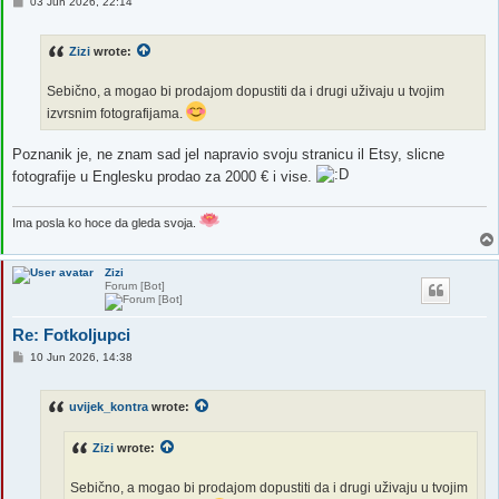
P
03 Jun 2026, 22:14
o
s
t
Zizi
wrote:
Sebično, a mogao bi prodajom dopustiti da i drugi uživaju u tvojim
izvrsnim fotografijama.
Poznanik je, ne znam sad jel napravio svoju stranicu il Etsy, slicne
fotografije u Englesku prodao za 2000 € i vise.
Ima posla ko hoce da gleda svoja.
Zizi
Forum [Bot]
Re: Fotkoljupci
P
10 Jun 2026, 14:38
o
s
t
uvijek_kontra
wrote:
Zizi
wrote:
Sebično, a mogao bi prodajom dopustiti da i drugi uživaju u tvojim