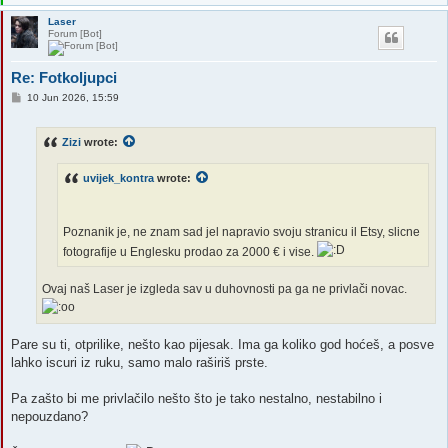
Laser
Forum [Bot]
Re: Fotkoljupci
P
10 Jun 2026, 15:59
o
s
t
Zizi
wrote:
uvijek_kontra
wrote:
Poznanik je, ne znam sad jel napravio svoju stranicu il Etsy, slicne
fotografije u Englesku prodao za 2000 € i vise.
Ovaj naš Laser je izgleda sav u duhovnosti pa ga ne privlači novac.
Pare su ti, otprilike, nešto kao pijesak. Ima ga koliko god hoćeš, a posve
lahko iscuri iz ruku, samo malo raširiš prste.
Pa zašto bi me privlačilo nešto što je tako nestalno, nestabilno i
nepouzdano?