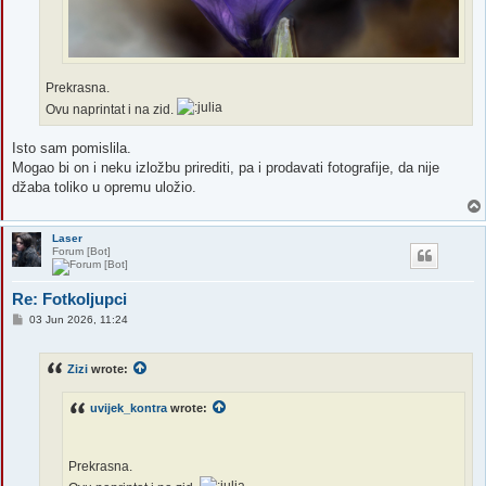
Prekrasna.
Ovu naprintat i na zid.
Isto sam pomislila.
Mogao bi on i neku izložbu prirediti, pa i prodavati fotografije, da nije
džaba toliko u opremu uložio.
Laser
Forum [Bot]
Re: Fotkoljupci
P
03 Jun 2026, 11:24
o
s
t
Zizi
wrote:
uvijek_kontra
wrote:
Prekrasna.