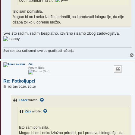
Ovu naprintat i na zid.
Isto sam pomislila.
Mogao bi on i neku izložbu prirediti, pa i prodavati fotografije, da nije
džaba toliko u opremu uložio.
Sve što radim, radim besplatno, izvrsno i samo zbog zadovoljstva.
Sve se rađa radi smrti, sve se gradi radi rušenja.
Zizi
Forum [Bot]
Re: Fotkoljupci
P
03 Jun 2026, 19:16
o
s
t
Laser
wrote:
Zizi
wrote:
Isto sam pomislila.
Mogao bi on i neku izložbu prirediti, pa i prodavati fotografije, da