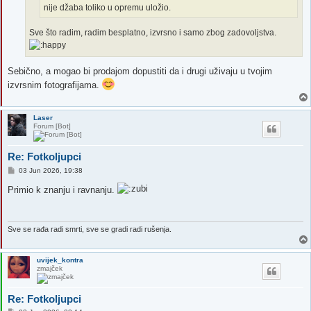
nije džaba toliko u opremu uložio.
Sve što radim, radim besplatno, izvrsno i samo zbog zadovoljstva.
Sebično, a mogao bi prodajom dopustiti da i drugi uživaju u tvojim
izvrsnim fotografijama.
Laser
Forum [Bot]
Re: Fotkoljupci
P
03 Jun 2026, 19:38
o
s
Primio k znanju i ravnanju.
t
Sve se rađa radi smrti, sve se gradi radi rušenja.
uvijek_kontra
zmajček
Re: Fotkoljupci