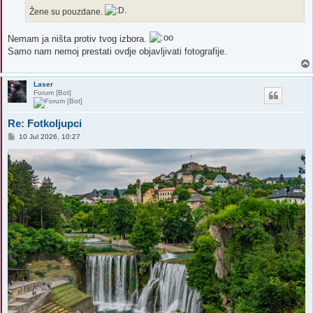
Žene su pouzdane.
Nemam ja ništa protiv tvog izbora.
Samo nam nemoj prestati ovdje objavljivati fotografije.
Laser
Forum [Bot]
Re: Fotkoljupci
P
10 Jul 2026, 10:27
o
s
t