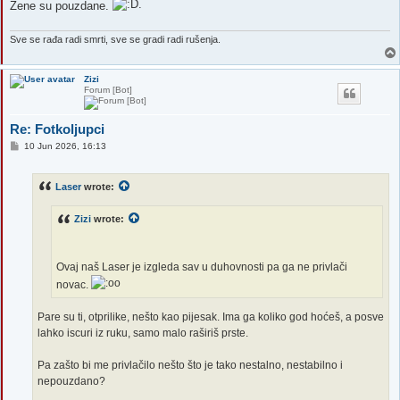
Žene su pouzdane.
Sve se rađa radi smrti, sve se gradi radi rušenja.
Zizi
Forum [Bot]
Re: Fotkoljupci
P
10 Jun 2026, 16:13
o
s
t
Laser
wrote:
Zizi
wrote:
Ovaj naš Laser je izgleda sav u duhovnosti pa ga ne privlači
novac.
Pare su ti, otprilike, nešto kao pijesak. Ima ga koliko god hoćeš, a posve
lahko iscuri iz ruku, samo malo raširiš prste.
Pa zašto bi me privlačilo nešto što je tako nestalno, nestabilno i
nepouzdano?