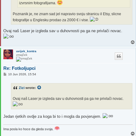
izvrsnim fotografijama.
Poznanik je, ne znam sad jel napravio svoju stranicu il Etsy, slicne
fotografije u Englesku prodao za 2000 € i vise.
Ovaj naš Laser je izgleda sav u duhovnosti pa ga ne privlači novac.
uvijek_kontra
zmajček
Re: Fotkoljupci
P
10 Jun 2026, 15:54
o
s
t
Zizi
wrote:
Ovaj naš Laser je izgleda sav u duhovnosti pa ga ne privlači novac.
Jedan rjetkih ovdje za koga bi to i mogla da povjerujem.
Ima posla ko hoce da gleda svoja.