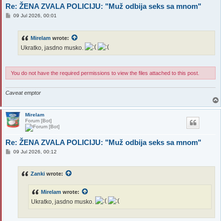
Re: ŽENA ZVALA POLICIJU: "Muž odbija seks sa mnom"
P
09 Jul 2026, 00:01
o
s
t
Mirelam
wrote:
Ukratko, jasdno musko.
You do not have the required permissions to view the files attached to this post.
Caveat emptor
Mirelam
Forum [Bot]
Re: ŽENA ZVALA POLICIJU: "Muž odbija seks sa mnom"
P
09 Jul 2026, 00:12
o
s
t
Zanki
wrote:
Mirelam
wrote:
Ukratko, jasdno musko.