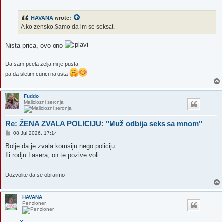
o
s
t
HAVANA
wrote:
A ko zensko.Samo da im se seksat.
Nista prica, ovo ono
Da sam pcela zelja mi je pusta
pa da sletim curici na usta
Fuddo
Maliciozni seronja
Re: ŽENA ZVALA POLICIJU: "Muž odbija seks sa mnom"
P
08 Jul 2026, 17:14
o
s
Bolje da je zvala komsiju nego policiju
t
Ili rodju Lasera, on te pozive voli.
Dozvolite da se obratimo
HAVANA
Penzioner