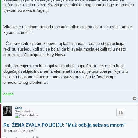
nešto nije u redu u vezi. Svađa je eskalirala zbog sumnji da je imao aferu
tijekom boravka u Nigeriji.
Vikanje je u jednom trenutku postalo toliko glasno da su se ostali stanari
zgrade uznemirili.
- Čuli smo vrlo glasne krikove, uplašili su nas. Tada je stigla policija -
rekli su susjedi, koji su se bojali da bi svađa mogla eskalirati u nešto
ozbiljnije, piše talijanski Sky News.
Ipak, policajci su nakon ispitivanja oboje supružnika i rekonstrukcije
događaja zaključili da nema elemenata za daljnje postupanje. Nije bilo
nasilja ni opasne situacije, samo svađa proizašla iz "osobnog i
emocionalnog problema".
online
Zana
Gospođetina
Re: ŽENA ZVALA POLICIJU: "Muž odbija seks sa mnom"
P
08 Jul 2026, 11:57
o
s