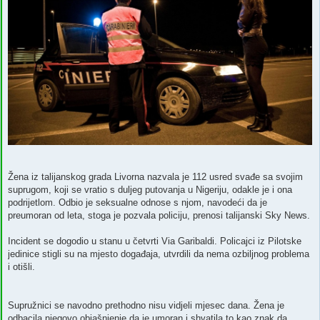
Žena iz talijanskog grada Livorna nazvala je 112 usred svađe sa svojim
suprugom, koji se vratio s duljeg putovanja u Nigeriju, odakle je i ona
podrijetlom. Odbio je seksualne odnose s njom, navodeći da je
preumoran od leta, stoga je pozvala policiju, prenosi talijanski Sky News.
Incident se dogodio u stanu u četvrti Via Garibaldi. Policajci iz Pilotske
jedinice stigli su na mjesto događaja, utvrdili da nema ozbiljnog problema
i otišli.
Supružnici se navodno prethodno nisu vidjeli mjesec dana. Žena je
odbacila njegovo objašnjenje da je umoran i shvatila to kao znak da