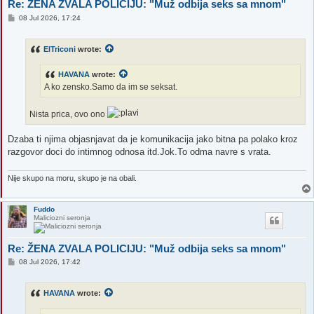
Re: ŽENA ZVALA POLICIJU: "Muž odbija seks sa mnom"
P
08 Jul 2026, 17:24
o
s
t
ElTriconi
wrote:
HAVANA
wrote:
A ko zensko.Samo da im se seksat.
Nista prica, ovo ono
Dzaba ti njima objasnjavat da je komunikacija jako bitna pa polako kroz
razgovor doci do intimnog odnosa itd.Jok.To odma navre s vrata.
Nije skupo na moru, skupo je na obali.
Fuddo
Maliciozni seronja
Re: ŽENA ZVALA POLICIJU: "Muž odbija seks sa mnom"
P
08 Jul 2026, 17:42
o
s
t
HAVANA
wrote: