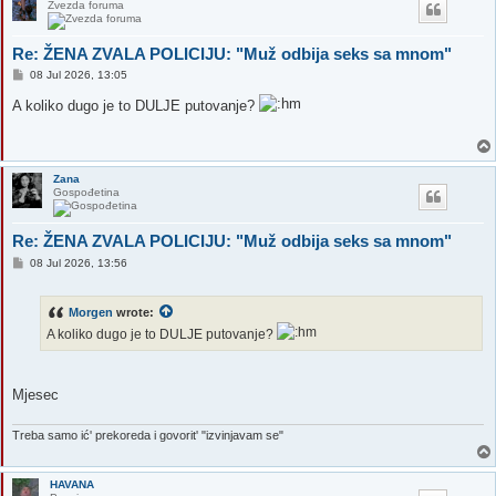
Zvezda foruma
Re: ŽENA ZVALA POLICIJU: "Muž odbija seks sa mnom"
P
08 Jul 2026, 13:05
o
s
A koliko dugo je to DULJE putovanje?
t
Zana
Gospođetina
Re: ŽENA ZVALA POLICIJU: "Muž odbija seks sa mnom"
P
08 Jul 2026, 13:56
o
s
t
Morgen
wrote:
A koliko dugo je to DULJE putovanje?
Mjesec
Treba samo ić' prekoreda i govorit' "izvinjavam se"
HAVANA