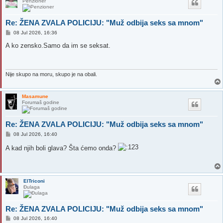
Penzioner
Re: ŽENA ZVALA POLICIJU: "Muž odbija seks sa mnom"
P
08 Jul 2026, 16:36
o
s
A ko zensko.Samo da im se seksat.
t
Nije skupo na moru, skupo je na obali.
Masamune
Forumaš godine
Re: ŽENA ZVALA POLICIJU: "Muž odbija seks sa mnom"
P
08 Jul 2026, 16:40
o
s
A kad njih boli glava? Šta ćemo onda?
t
ElTriconi
Đulaga
Re: ŽENA ZVALA POLICIJU: "Muž odbija seks sa mnom"
P
08 Jul 2026, 16:40