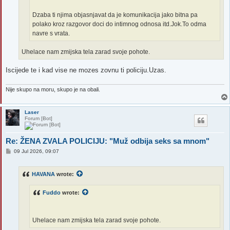
Dzaba ti njima objasnjavat da je komunikacija jako bitna pa
polako kroz razgovor doci do intimnog odnosa itd.Jok.To odma
navre s vrata.
Uhelace nam zmijska tela zarad svoje pohote.
Iscijede te i kad vise ne mozes zovnu ti policiju.Uzas.
Nije skupo na moru, skupo je na obali.
Laser
Forum [Bot]
Re: ŽENA ZVALA POLICIJU: "Muž odbija seks sa mnom"
P
09 Jul 2026, 09:07
o
s
t
HAVANA
wrote:
Fuddo
wrote:
Uhelace nam zmijska tela zarad svoje pohote.