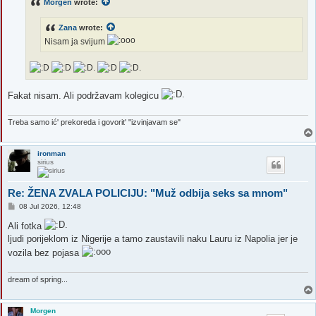
Morgen
wrote:
Zana
wrote:
Nisam ja svijum
Fakat nisam. Ali podržavam kolegicu
Treba samo ić' prekoreda i govorit' "izvinjavam se"
ironman
sirius
Re: ŽENA ZVALA POLICIJU: "Muž odbija seks sa mnom"
P
08 Jul 2026, 12:48
o
s
Ali fotka
t
ljudi porijeklom iz Nigerije a tamo zaustavili naku Lauru iz Napolia jer je
vozila bez pojasa
dream of spring...
Morgen