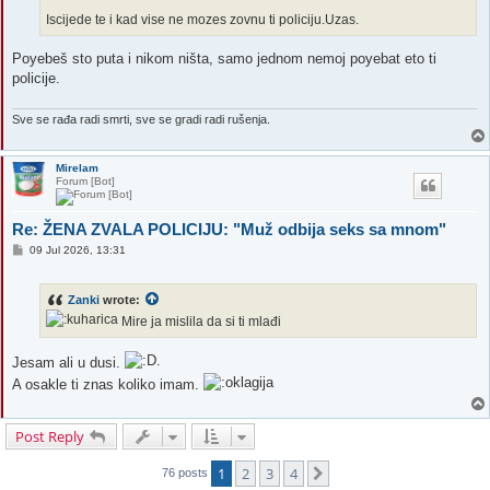
Iscijede te i kad vise ne mozes zovnu ti policiju.Uzas.
Poyebeš sto puta i nikom ništa, samo jednom nemoj poyebat eto ti
policije.
Sve se rađa radi smrti, sve se gradi radi rušenja.
Mirelam
Forum [Bot]
Re: ŽENA ZVALA POLICIJU: "Muž odbija seks sa mnom"
P
09 Jul 2026, 13:31
o
s
t
Zanki
wrote:
Mire ja mislila da si ti mlađi
Jesam ali u dusi.
A osakle ti znas koliko imam.
Post Reply
1
2
3
4
Next
76 posts