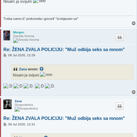
Nisam ja svijum
t
Treba samo ić' prekoreda i govorit' "izvinjavam se"
Morgen
Zvezda foruma
Re: ŽENA ZVALA POLICIJU: "Muž odbija seks sa mnom"
P
08 Jul 2026, 12:29
o
s
t
Zana
wrote:
Nisam ja svijum
Zana
Gospođetina
Re: ŽENA ZVALA POLICIJU: "Muž odbija seks sa mnom"
P
08 Jul 2026, 12:31
o
s
t