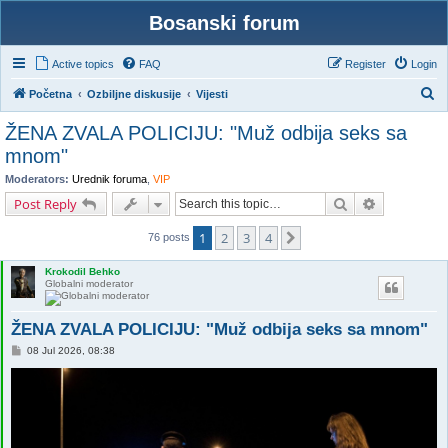
Bosanski forum
Active topics
FAQ
Register
Login
S
Početna
Ozbiljne diskusije
Vijesti
e
ŽENA ZVALA POLICIJU: "Muž odbija seks sa
a
mnom"
r
Moderators:
Urednik foruma
,
VIP
c
Search
Advanced s
Post Reply
h
1
2
3
4
Next
76 posts
Krokodil Behko
Globalni moderator
ŽENA ZVALA POLICIJU: "Muž odbija seks sa mnom"
P
08 Jul 2026, 08:38
o
s
t