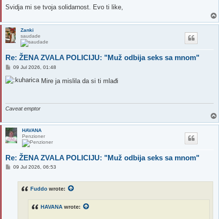
Svidja mi se tvoja solidarnost. Evo ti like,
Zanki
saudade
Re: ŽENA ZVALA POLICIJU: "Muž odbija seks sa mnom"
P
09 Jul 2026, 01:48
o
s
Mire ja mislila da si ti mlađi
t
Caveat emptor
HAVANA
Penzioner
Re: ŽENA ZVALA POLICIJU: "Muž odbija seks sa mnom"
P
09 Jul 2026, 06:53
o
s
t
Fuddo
wrote:
HAVANA
wrote: