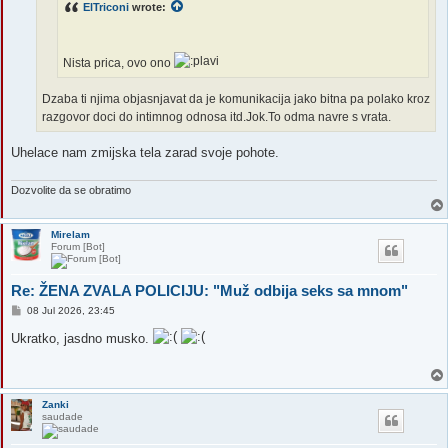
ElTriconi
wrote:
Nista prica, ovo ono
Dzaba ti njima objasnjavat da je komunikacija jako bitna pa polako kroz
razgovor doci do intimnog odnosa itd.Jok.To odma navre s vrata.
Uhelace nam zmijska tela zarad svoje pohote.
Dozvolite da se obratimo
Mirelam
Forum [Bot]
Re: ŽENA ZVALA POLICIJU: "Muž odbija seks sa mnom"
P
08 Jul 2026, 23:45
o
s
Ukratko, jasdno musko.
t
Zanki
saudade