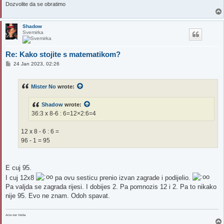
Dozvolite da se obratimo
Shadow
Svemirka
Re: Kako stojite s matematikom?
P
24 Jan 2023, 02:26
o
s
t
Mister No
wrote:
Shadow
wrote:
36:3 x 8-6 : 6=12×2:6=4
12 x 8 - 6 : 6 =
96 - 1 = 95
E cuj 95.
I cuj 12x8
pa ovu sesticu prenio izvan zagrade i podijelio.
Pa valjda se zagrada rijesi. I dobijes 2. Pa pomnozis 12 i 2. Pa to nikako
nije 95. Evo ne znam. Odoh spavat.
Acta non Verba