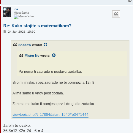
ina
Mjesečarka
Re: Kako stojite s matematikom?
P
24 Jan 2023, 15:50
o
s
t
Shadow
wrote:
Mister No
wrote:
Pa nema ti zagrada u postavci zadatka.
Bilo mi mrsko, i bez zagrade ne bi pomnozila 12 i 8.
A ima samo u Artov post dodala.
Zanima me kako ti pomjesa prvi i drugi dio zadatka.
viewtopic.php?t=17884&start=1540#p3471444
Ja bih to ovako:
36:3=12 X2= 24 : 6 = 4