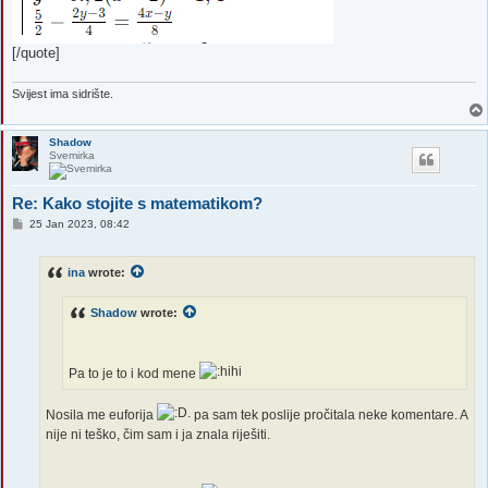
[/quote]
Svijest ima sidrište.
Shadow
Svemirka
Re: Kako stojite s matematikom?
P
25 Jan 2023, 08:42
o
s
t
ina
wrote:
Shadow
wrote:
Pa to je to i kod mene
Nosila me euforija
pa sam tek poslije pročitala neke komentare. A
nije ni teško, čim sam i ja znala riješiti.