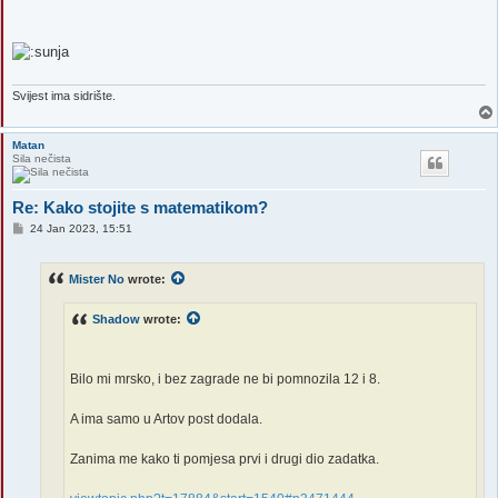
Svijest ima sidrište.
Matan
Sila nečista
Re: Kako stojite s matematikom?
P
24 Jan 2023, 15:51
o
s
t
Mister No
wrote:
Shadow
wrote:
Bilo mi mrsko, i bez zagrade ne bi pomnozila 12 i 8.
A ima samo u Artov post dodala.
Zanima me kako ti pomjesa prvi i drugi dio zadatka.