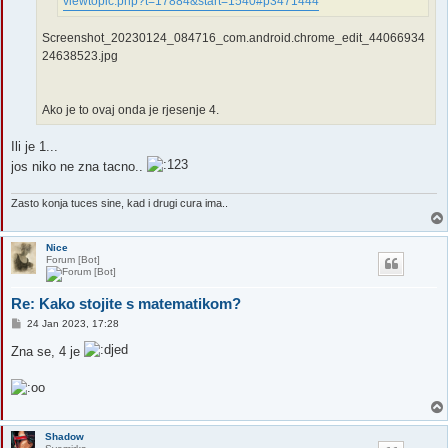
viewtopic.php?t=17884&start=1540#p3471444
Screenshot_20230124_084716_com.android.chrome_edit_44066934
24638523.jpg
Ako je to ovaj onda je rjesenje 4.
Ili je 1...
jos niko ne zna tacno..
Zasto konja tuces sine, kad i drugi cura ima..
Nice
Forum [Bot]
Re: Kako stojite s matematikom?
P
24 Jan 2023, 17:28
o
s
Zna se, 4 je
t
Shadow