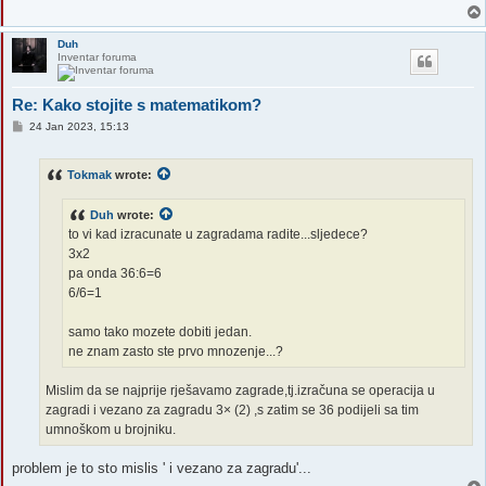
Duh
Inventar foruma
Re: Kako stojite s matematikom?
P
24 Jan 2023, 15:13
o
s
t
Tokmak
wrote:
Duh
wrote:
to vi kad izracunate u zagradama radite...sljedece?
3x2
pa onda 36:6=6
6/6=1
samo tako mozete dobiti jedan.
ne znam zasto ste prvo mnozenje...?
Mislim da se najprije rješavamo zagrade,tj.izračuna se operacija u
zagradi i vezano za zagradu 3× (2) ,s zatim se 36 podijeli sa tim
umnoškom u brojniku.
problem je to sto mislis ' i vezano za zagradu'...