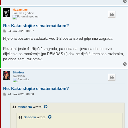
Masamune
Forumaš godine
Re: Kako stojite s matematikom?
P
24 Jan 2023, 08:27
o
s
Nije ona postavila zadatak, već 1-2 posta ispred gdje ima zagrada.
t
Rezultat jeste 4. Riješiš zagradu, pa onda sa lijeva na desno prvo
dijeljenje pa množenje (po PEMDAS-u) dok ne riješiš imenioca razlomka,
pa onda sami razlomak.
Shadow
Svemirka
Re: Kako stojite s matematikom?
P
24 Jan 2023, 08:38
o
s
t
Mister No
wrote:
Shadow
wrote: