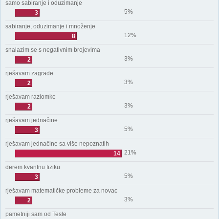
samo sabiranje i oduzimanje
5%
3
sabiranje, oduzimanje i množenje
12%
8
snalazim se s negativnim brojevima
3%
2
rješavam zagrade
3%
2
rješavam razlomke
3%
2
rješavam jednačine
5%
3
rješavam jednačine sa više nepoznatih
21%
14
derem kvantnu fiziku
5%
3
rješavam matematičke probleme za novac
3%
2
pametniji sam od Tesle