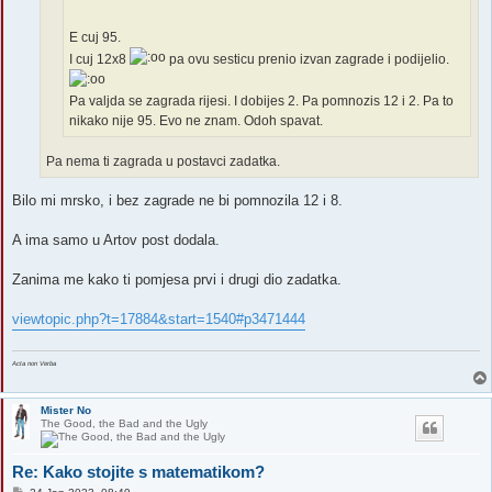
E cuj 95.
I cuj 12x8
pa ovu sesticu prenio izvan zagrade i podijelio.
Pa valjda se zagrada rijesi. I dobijes 2. Pa pomnozis 12 i 2. Pa to
nikako nije 95. Evo ne znam. Odoh spavat.
Pa nema ti zagrada u postavci zadatka.
Bilo mi mrsko, i bez zagrade ne bi pomnozila 12 i 8.
A ima samo u Artov post dodala.
Zanima me kako ti pomjesa prvi i drugi dio zadatka.
viewtopic.php?t=17884&start=1540#p3471444
Acta non Verba
Mister No
The Good, the Bad and the Ugly
Re: Kako stojite s matematikom?
P