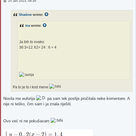
P
25 Jan 2023, 08:39
o
s
t
Shadow
wrote:
ina
wrote:
Ja bih to ovako:
36:3=12 X2= 24 : 6 = 4
Pa to je to i kod mene
Nosila me euforija
pa sam tek poslije pročitala neke komentare. A
nije ni teško, čim sam i ja znala riješiti.
Ovo već ni ne pokušavam