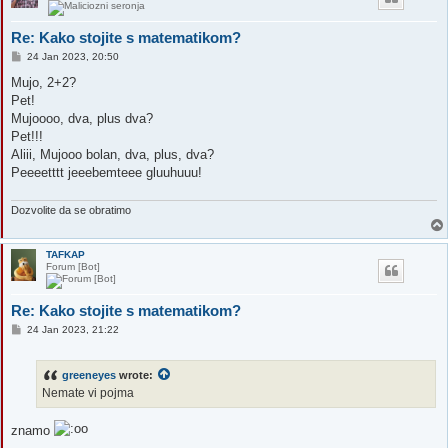
Re: Kako stojite s matematikom?
P
24 Jan 2023, 20:50
o
s
Mujo, 2+2?
t
Pet!
Mujoooo, dva, plus dva?
Pet!!!
Aliii, Mujooo bolan, dva, plus, dva?
Peeeetttt jeeebemteee gluuhuuu!
Dozvolite da se obratimo
TAFKAP
Forum [Bot]
Re: Kako stojite s matematikom?
P
24 Jan 2023, 21:22
o
s
t
greeneyes
wrote:
Nemate vi pojma
znamo