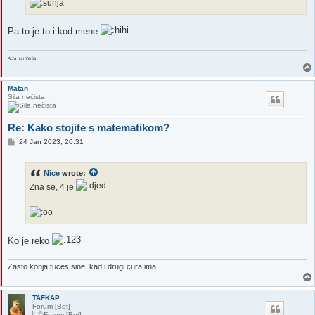
Pa to je to i kod mene
Acta non Verba
Matan
Sila nečista
Re: Kako stojite s matematikom?
P
24 Jan 2023, 20:31
o
s
t
Nice
wrote:
Zna se, 4 je
Ko je reko
Zasto konja tuces sine, kad i drugi cura ima..
TAFKAP
Forum [Bot]