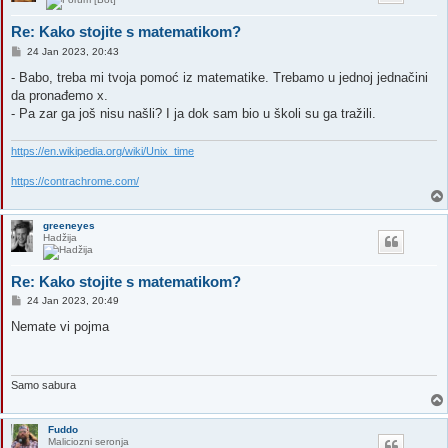
Re: Kako stojite s matematikom?
P
24 Jan 2023, 20:43
o
s
- Babo, treba mi tvoja pomoć iz matematike. Trebamo u jednoj jednačini
t
da pronađemo x.
- Pa zar ga još nisu našli? I ja dok sam bio u školi su ga tražili.
https://en.wikipedia.org/wiki/Unix_time
https://contrachrome.com/
greeneyes
Hadžija
Re: Kako stojite s matematikom?
P
24 Jan 2023, 20:49
o
s
Nemate vi pojma
t
Samo sabura
Fuddo
Maliciozni seronja