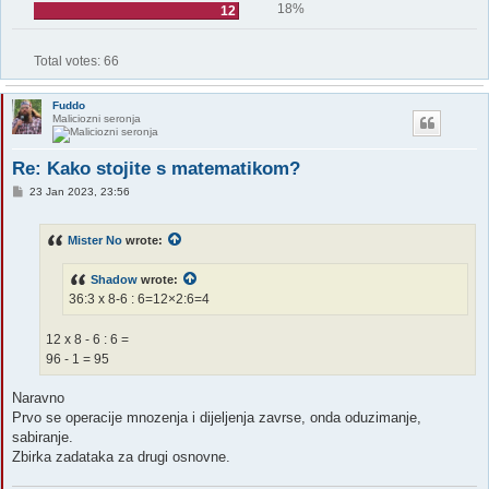
18%
12
Total votes:
66
Fuddo
Maliciozni seronja
Re: Kako stojite s matematikom?
P
23 Jan 2023, 23:56
o
s
t
Mister No
wrote:
Shadow
wrote:
36:3 x 8-6 : 6=12×2:6=4
12 x 8 - 6 : 6 =
96 - 1 = 95
Naravno
Prvo se operacije mnozenja i dijeljenja zavrse, onda oduzimanje,
sabiranje.
Zbirka zadataka za drugi osnovne.