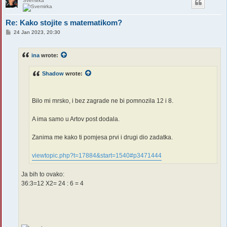
Svemirka
Re: Kako stojite s matematikom?
P
24 Jan 2023, 20:30
o
s
t
ina
wrote:
Shadow
wrote:
Bilo mi mrsko, i bez zagrade ne bi pomnozila 12 i 8.
A ima samo u Artov post dodala.
Zanima me kako ti pomjesa prvi i drugi dio zadatka.
viewtopic.php?t=17884&start=1540#p3471444
Ja bih to ovako:
36:3=12 X2= 24 : 6 = 4