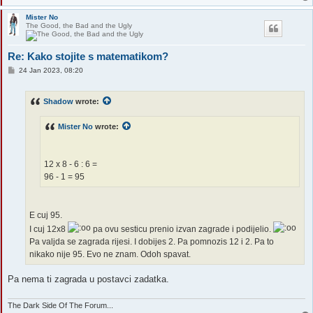
Mister No
The Good, the Bad and the Ugly
Re: Kako stojite s matematikom?
P
24 Jan 2023, 08:20
o
s
t
Shadow
wrote:
Mister No
wrote:
12 x 8 - 6 : 6 =
96 - 1 = 95
E cuj 95.
I cuj 12x8
pa ovu sesticu prenio izvan zagrade i podijelio.
Pa valjda se zagrada rijesi. I dobijes 2. Pa pomnozis 12 i 2. Pa to
nikako nije 95. Evo ne znam. Odoh spavat.
Pa nema ti zagrada u postavci zadatka.
The Dark Side Of The Forum...