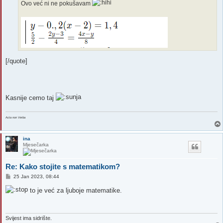
Ovo već ni ne pokušavam
[/quote]
Kasnije cemo taj
Acta non Verba
ina
Mjesečarka
Re: Kako stojite s matematikom?
P
25 Jan 2023, 08:44
o
s
to je već za ljuboje matematike.
t
Svijest ima sidrište.