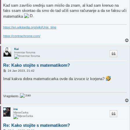
Kad sam završio srednju sam mislio da znam, al kad sam krenuo na
faks ssam skontao da smo do tad učili samo računanje a da se faksu uči
matematika
https://en.wikipedia.org/wiki/Unix_time
https://contrachrome.com/
Kai
Inventar foruma
Re: Kako stojite s matematikom?
P
24 Jan 2023, 21:42
o
s
Imal kakva dobra matematicarka ovde da izvuce iz korjena?
t
Vragolasto..
ina
Mjesečarka
Re: Kako stojite s matematikom?