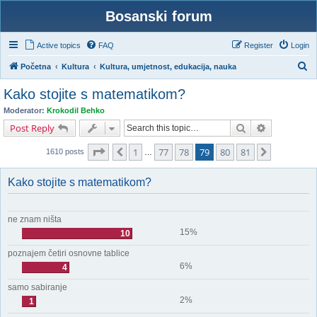
Bosanski forum
Active topics
FAQ
Register
Login
S
Početna
Kultura
Kultura, umjetnost, edukacija, nauka
e
Kako stojite s matematikom?
a
Moderator:
Krokodil Behko
r
Search
Advanced s
Post Reply
c
Page
79
of
81
1
77
78
79
80
81
Previous
Next
h
1610 posts
…
Kako stojite s matematikom?
ne znam ništa
15%
10
poznajem četiri osnovne tablice
6%
4
samo sabiranje
2%
1