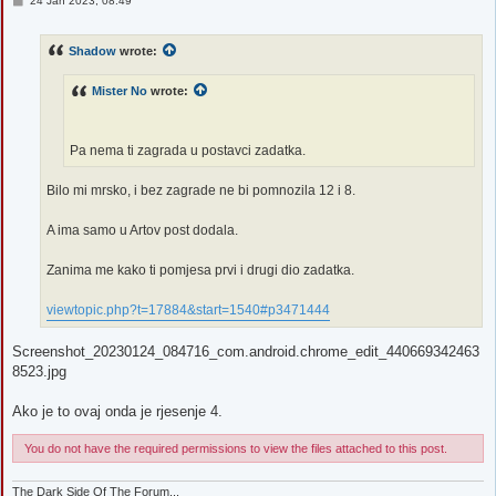
24 Jan 2023, 08:49
o
s
t
Shadow
wrote:
Mister No
wrote:
Pa nema ti zagrada u postavci zadatka.
Bilo mi mrsko, i bez zagrade ne bi pomnozila 12 i 8.
A ima samo u Artov post dodala.
Zanima me kako ti pomjesa prvi i drugi dio zadatka.
viewtopic.php?t=17884&start=1540#p3471444
Screenshot_20230124_084716_com.android.chrome_edit_440669342463
8523.jpg
Ako je to ovaj onda je rjesenje 4.
You do not have the required permissions to view the files attached to this post.
The Dark Side Of The Forum...